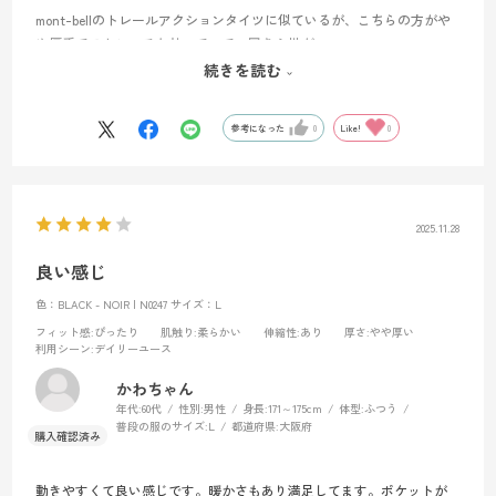
mont-bellのトレールアクションタイツに似ているが、こちらの方がや
や厚手でストレッチも効いていて、履き心地がいい。
インナーでもアウターでも使えるけど、アウターとして使う場合、ポ
続きを読む
ケットが無いのが玉にキズ。
参考になった
0
Like!
0
2025.11.28
良い感じ
色：BLACK - NOIR | N0247
サイズ：L
フィット感
:ぴったり
肌触り
:柔らかい
伸縮性
:あり
厚さ
:やや厚い
利用シーン
:デイリーユース
かわちゃん
年代:
60代
性別:
男性
身長:
171～175cm
体型:
ふつう
普段の服のサイズ:
L
都道府県:
大阪府
動きやすくて良い感じです。暖かさもあり満足してます。ポケットが