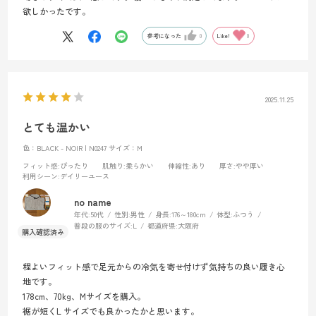
欲しかったです。
参考になった
0
Like!
0
2025.11.25
とても温かい
色：BLACK - NOIR | N0247
サイズ：M
フィット感
:ぴったり
肌触り
:柔らかい
伸縮性
:あり
厚さ
:やや厚い
利用シーン
:デイリーユース
no name
年代:
50代
性別:
男性
身長:
176～180cm
体型:
ふつう
普段の服のサイズ:
L
都道府県:
大阪府
程よいフィット感で足元からの冷気を寄せ付けず気持ちの良い履き心
地です。
178cm、70kg、Mサイズを購入。
裾が短くL サイズでも良かったかと思います。