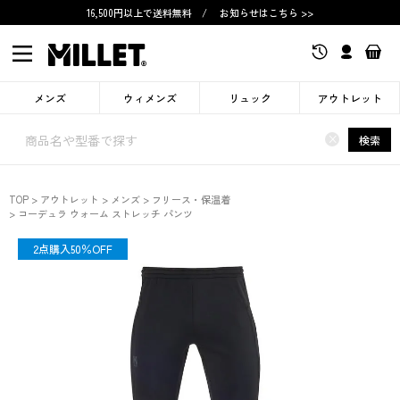
16,500円以上で送料無料
/
お知らせはこちら >>
メンズ
ウィメンズ
リュック
アウトレット
×
検索
TOP
アウトレット
メンズ
フリース・保温着
コーデュラ ウォーム ストレッチ パンツ
OUTLET
2点購入50％OFF