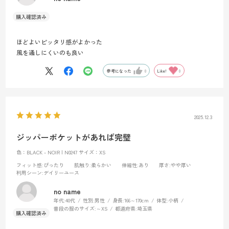
ほどよいピッタリ感がよかった
風を通しにくいのも良い
参考になった
0
Like!
0
2025.12.3
ジッパーポケットがあれば完璧
色：BLACK - NOIR | N0247
サイズ：XS
フィット感
:ぴったり
肌触り
:柔らかい
伸縮性
:あり
厚さ
:やや厚い
利用シーン
:デイリーユース
no name
年代:
40代
性別:
男性
身長:
166～170cm
体型:
小柄
普段の服のサイズ:
～XS
都道府県:
埼玉県