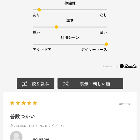
伸縮性
あり
なし
厚さ
厚い
薄い
利用シーン
アウトドア
デイリーユース
絞り込み
表示：新しい順
2026.3.17
普段つかい
色：BLACK - NOIR | N0247
サイズ：XS
no name