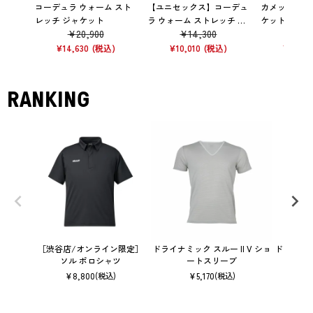
コーデュラ ウォーム スト
【ユニセックス】コーデュ
カメット パワ
レッチ ジャケット
ラ ウォーム ストレッチ 3 4
ケット
¥
20,900
¥
14,300
¥
33
パンツ
¥
14,630
¥
10,010
¥
23,10
RANKING
［渋谷店/オンライン限定］
ドライナミック スルー II V ショ
ドライナミ
ソル ポロシャツ
ートスリーブ
¥
8,800
¥
5,170
(税込)
(税込)