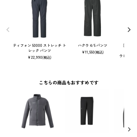
ティフォン 50000 ストレッチ ト
ハクウ 4/5 パンツ
［オンラ
レック パンツ
¥
11,550
(税込)
ウビック 
¥
22,990
(税込)
こちらの商品もおすすめです