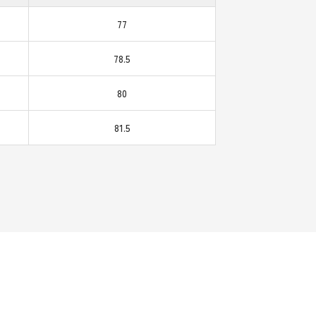
77
78.5
80
81.5