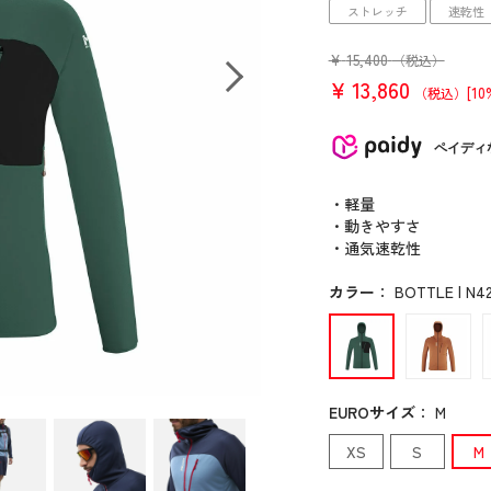
ストレッチ
速乾性
¥
15,400
（税込）
¥
13,860
[10
（税込）
ペイディ
・軽量
・動きやすさ
・通気速乾性
カラー
：
BOTTLE | N4
EUROサイズ
：
M
XS
S
M