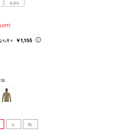
吸湿性
%OFF]
￥1,155
なら月々
238
L
XL