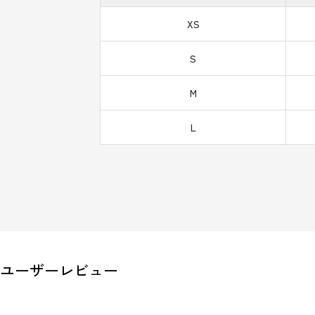
XS
S
M
L