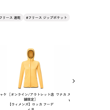
フリース 速乾
フリース ジップポケット
ジャケ
［オンライン/アウトレット店
ワナカ ストレッチ パンツ III
CD
舗限定］
¥
10,791
(税込)
【ウィメンズ】ロッカ フーデ
ィ III
¥
10,780
(税込)