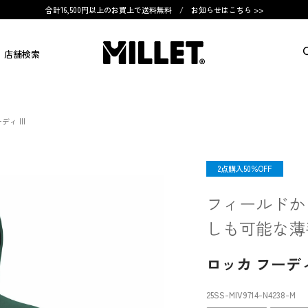
合計16,500円以上のお買上で送料無料 /
お知らせはこちら >>
店舗検索
ィ III
OUTLET
2点購入50％OFF
フィールドか
しも可能な薄
ロッカ フーディ 
25SS-MIV9714
-N4238
-M