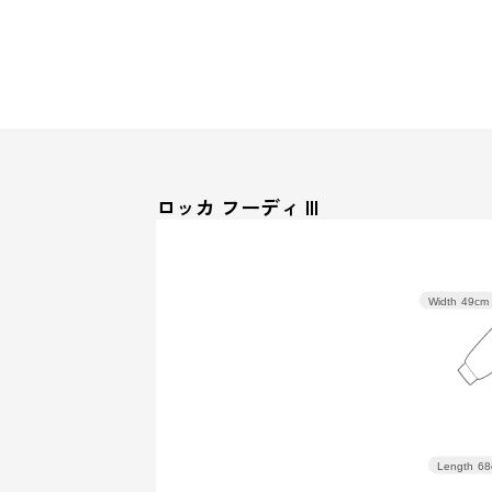
ロッカ フーディ III
Width
49cm
Length
68