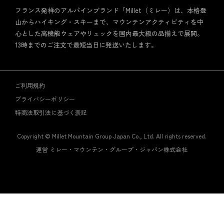
フランス発祥のアルパインブランド「Millet（ミレー）は、本格登
山からハイキング・スキーまで、マウンテンアクティビティを中
心とした高機能ウェアやリュックを国内最大級の品揃えで展開。
13時までのご注文で最短当日に発送いたします。
ご利用規約
プライバシーポリシー
特商法取引法に基づく表記
Copyright © Millet Mountain Group Japan Co., Ltd. All rights reserved.
運営 ミレー・マウンテン・グループ・ジャパン株式会社