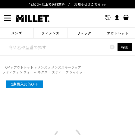
16,500円以上で送料無料
/
お知らせはこちら >>
メンズ
ウィメンズ
リュック
アウトレット
×
検索
TOP
アウトレット
メンズ
メンズスキーウェア
ティフォン ウォーム ネクスト スティープ ジャケット
OUTLET
2点購入50％OFF