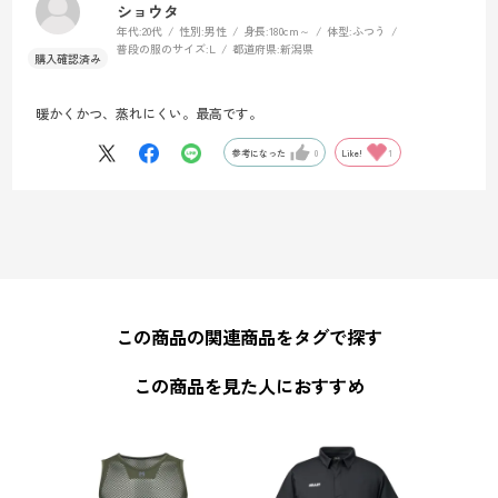
ショウタ
年代:
20代
性別:
男性
身長:
180cm～
体型:
ふつう
普段の服のサイズ:
L
都道府県:
新潟県
暖かくかつ、蒸れにくい。最高です。
参考になった
0
Like!
1
この商品の関連商品をタグで探す
この商品を見た人におすすめ