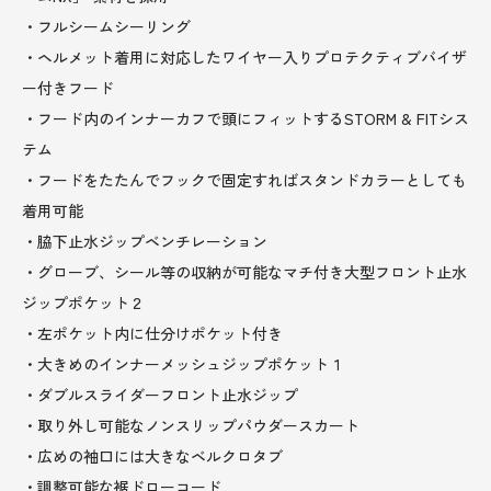
・フルシームシーリング
・ヘルメット着用に対応したワイヤー入りプロテクティブバイザ
ー付きフード
・フード内のインナーカフで頭にフィットするSTORM & FITシス
テム
・フードをたたんでフックで固定すればスタンドカラーとしても
着用可能
・脇下止水ジップベンチレーション
・グローブ、シール等の収納が可能なマチ付き大型フロント止水
ジップポケット２
・左ポケット内に仕分けポケット付き
・大きめのインナーメッシュジップポケット１
・ダブルスライダーフロント止水ジップ
・取り外し可能なノンスリップパウダースカート
・広めの袖口には大きなベルクロタブ
・調整可能な裾ドローコード