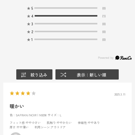
★
5
(0)
★
4
(1)
★
3
(0)
★
2
(0)
★
1
(0)
絞り込み
表示：新しい順
2025.3.11
暖かい
色：SAFRAN/NOIR | N9298
サイズ：L
フィット感
:やや小さい
肌触り
:ややかたい
伸縮性
:ややあり
厚さ
:やや薄い
利用シーン
:アウトドア