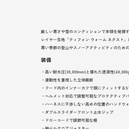
厳しい寒さや雪のコンディションで本領を発揮する秋
レイヤー生地「ティフォン ウォーム ネクスト
寒い季節の登山やスノーアクティビティのための
装備
・高い耐水圧(30,000mm)と優れた透湿性(4
・運動性を重視した立体裁断
・フード内のインナーカフで頭にフィットするSTOR
・ヘルメット対応で調整可能なプロテクティブ
・ハーネスに干渉しない高めの位置のハンドウ
・ダブルスライダーフロント止水ジップ
・ドローコードで調節可能な裾
・袖ベルクロアジャスター