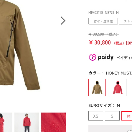
MIV03119
-N8779
-M
防水・透湿性
スト
¥
38,500
（税込）
¥
30,800
[2
（税込）
ペイディ
カラー
：
HONEY MUSTA
EUROサイズ
：
M
XS
S
M