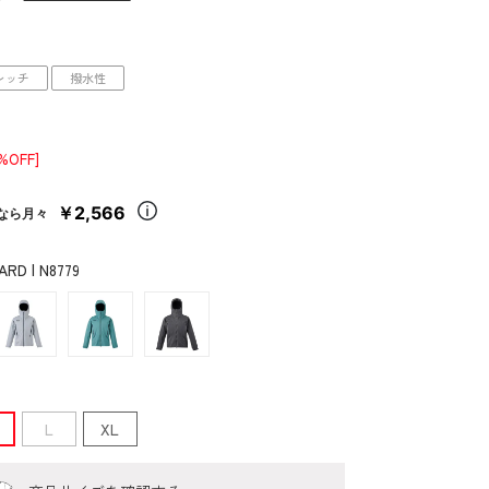
レッチ
撥水性
0%OFF]
￥2,566
なら月々
RD | N8779
L
XL