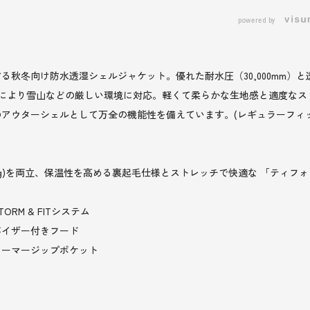
powered by
冬向け防水透湿シェルジャケット。優れた耐水圧（30,000mm）と透湿性（
」により雪山などの厳しい環境に対応。軽くて柔らかな生地感と適度な
アウターシェルとして万全の機能性を備えています。(レギュラーフィッ
0,000g)を両立、保温性を高める裏起毛仕様とストレッチで快適な 「ティフ
M & FITシステム
バイザー付きフード
ォーマージップポケット