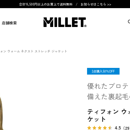
合計16,500円以上のお買上で送料無料 /
お知らせはこちら >>
店舗検索
ォン ウォーム ネクスト ストレッチ ジャケット
OUTLET
2点購入50％OFF
優れたプロテ
備えた裏起毛
ティフォン ウ
ケット
4.5
（2