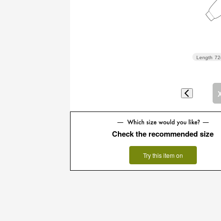
Length
72
Check the recommended size
Try this item on