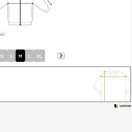
cm
XS
S
M
L
XL