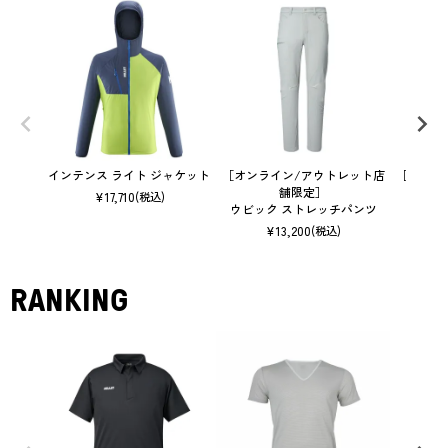
インテンス ライト ジャケット
［オンライン/アウトレット店
［オンラ
舗限定］
¥
17,710
(税込)
ウビック ストレッチパンツ
ロッ
¥
13,200
(税込)
RANKING