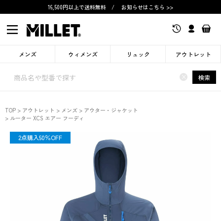
16,500円以上で送料無料
/
お知らせはこちら >>
メンズ
ウィメンズ
リュック
アウトレット
×
検索
TOP
アウトレット
メンズ
アウター・ジャケット
ルーター XCS エアー フーディ
OUTLET
2点購入50％OFF