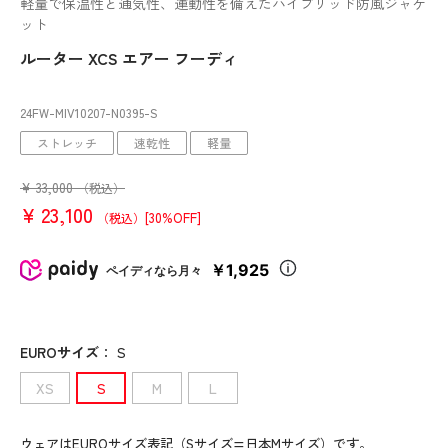
軽量で保温性と通気性、運動性を備えたハイブリッド防風ジャケ
ット
ルーター XCS エアー フーディ
24FW-MIV10207
-N0395
-S
ストレッチ
速乾性
軽量
¥
33,000
（税込）
¥
23,100
[30%OFF]
（税込）
￥1,925
ペイディなら月々
EUROサイズ
：
S
XS
S
M
L
ウェアはEUROサイズ表記（Sサイズ=日本Mサイズ）です。