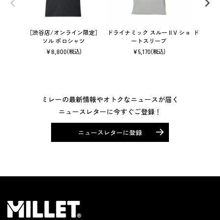
［渋谷店/オンライン限定］
ドライナミック スルー II V ショ
ドライナミ
ソル ポロシャツ
ートスリーブ
¥
8,800
¥
5,170
(税込)
(税込)
ミレーの最新情報やオトクなニュースが届く
ニュースレターに今すぐご登録！
ニュースレターに登録