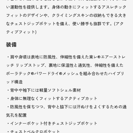
い運動性を提供します。身体の動きにフィットするアスレチック
フィットのデザインや、クライミングスキンの収納もできる大き
なチェストジップポケットを備え、使い勝手も抜群です。(アク
ティブフィット)
装備
・肩や身頃は表地に防風性、伸縮性を備えた東レ®エアーストレ
ッチ リップストップ、裏地に保温性と通気性、伸縮性を備えた
ポーラテック®パワードライ®メッシュを組み合わせたハイブリ
ッド構造
・背中や袖下には軽量ソフトシェル素材
・身体に無理なくフィットするアクティブカット
・防風性を保ちつつ、背中と脇下には汗ぬけをよくするための通
気孔を配置
・インナーポケット付きチェストジップポケット
・チェストベルクロポケット