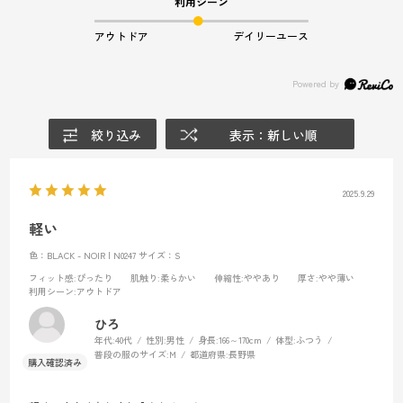
利用シーン
アウトドア
デイリーユース
絞り込み
表示：新しい順
2025.9.29
軽い
色：BLACK - NOIR | N0247
サイズ：S
フィット感
:ぴったり
肌触り
:柔らかい
伸縮性
:ややあり
厚さ
:やや薄い
利用シーン
:アウトドア
ひろ
年代:
40代
性別:
男性
身長:
166～170cm
体型:
ふつう
普段の服のサイズ:
M
都道府県:
長野県