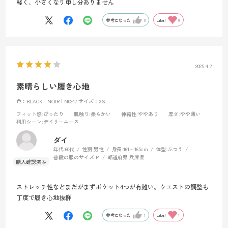
軽く、小さくなり申し分ありません
参考になった
0
Like!
0
2025.4.2
素晴らしい履き心地
色：BLACK - NOIR | N0247
サイズ：XS
フィット感
:ぴったり
肌触り
:柔らかい
伸縮性
:ややあり
厚さ
:やや薄い
利用シーン
:デイリーユース
ダイ
年代:
60代
性別:
男性
身長:
161～165cm
体型:
ふつう
普段の服のサイズ:
M
都道府県:
兵庫県
ストレッチ性などまだがまずポケット4つが有難い。ウエストの調整も
丁度で履き心地抜群
参考になった
1
Like!
1