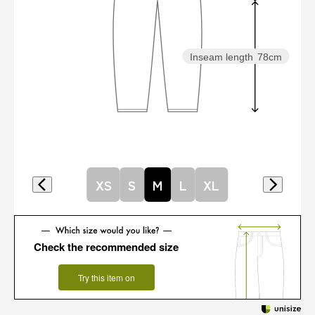
Inseam length
78cm
XS
S
M
L
XL
Check the recommended size
Try this item on