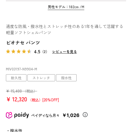
男性モデル：182cm /M
適度な防風・撥水性とストレッチ性のある1年を通して活躍する
軽量ソフトシェルパンツ
ビオナセ パンツ
4.5
（2）
レビューを見る
MIV03197
-N9904
-M
耐久性
ストレッチ
撥水性
¥
15,400
（税込）
¥
12,320
[20%OFF]
（税込）
￥1,026
ペイディなら月々
・撥水性