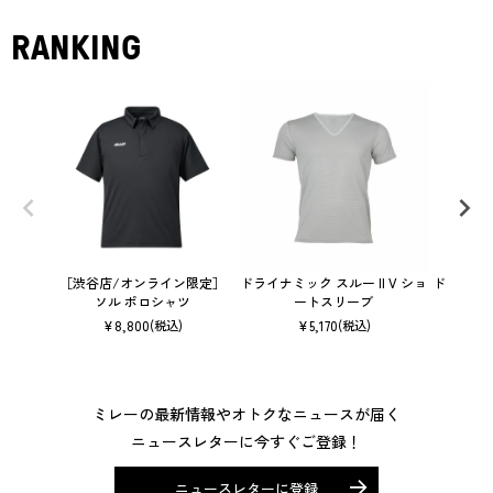
RANKING
［渋谷店/オンライン限定］
ドライナミック スルー II V ショ
ドライナミ
ソル ポロシャツ
ートスリーブ
¥
8,800
¥
5,170
(税込)
(税込)
ミレーの最新情報やオトクなニュースが届く
ニュースレターに今すぐご登録！
ニュースレターに登録