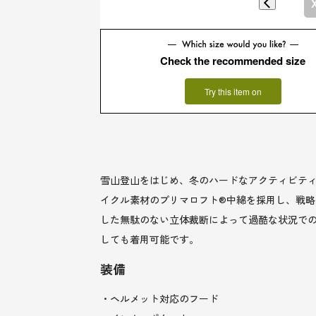
Check the recommended size
Try this item on
雪山登山をはじめ、冬のハードなアクティビテ
イクル素材のプリマロフト®中綿を採用し、戦
した無駄のない立体裁断によって過酷な状況で
しても着用可能です。
装備
・ヘルメット対応のフード