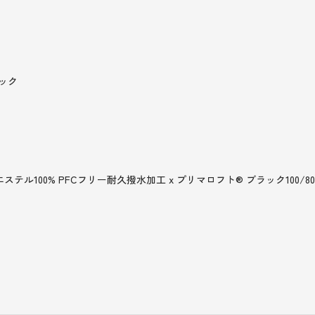
ラック
100% PFCフリー耐久撥水加工 x プリマロフト® ブラック100/80