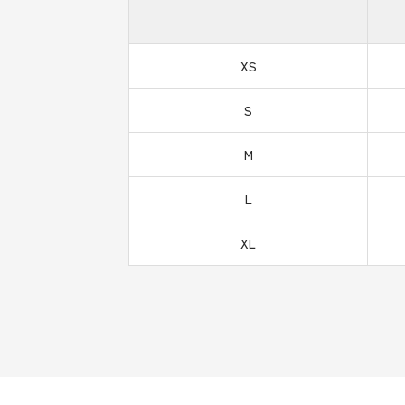
XS
S
M
L
XL