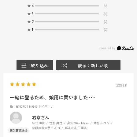
★
4
(0)
★
3
(0)
★
2
(0)
★
1
(0)
絞り込み
表示：新しい順
2025.6.11
一緒に登るため、娘用に買いました･･･
色：HYDRO | N9845
サイズ：U
右京さん
年代:
60代
性別:
男性
身長:
166～170cm
体型:
ふつう
普段の服のサイズ:
M
都道府県:
三重県