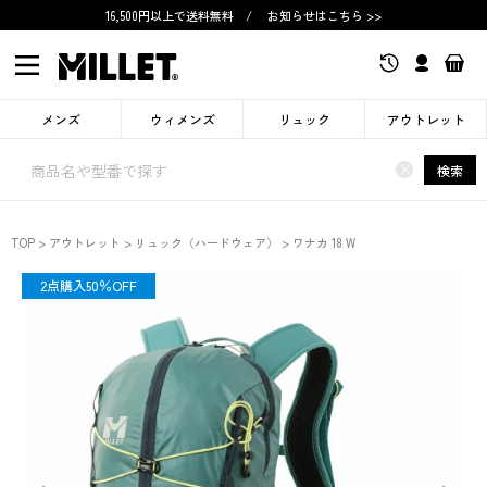
16,500円以上で送料無料
/
お知らせはこちら >>
メンズ
ウィメンズ
リュック
アウトレット
×
検索
TOP
アウトレット
リュック（ハードウェア）
ワナカ 18 W
OUTLET
2点購入50％OFF