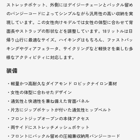
ストレッチポケット、外側にはデイジーチェーンとバックル留め
のバンジーコードによってシンプルながら汎用性の高い収納を実
現しています。この女性向けモデルでは女性の体型に合わせて背
面長やストラップの形状などを調整しています。18リットルは日
帰り山行に最適なサイズ。ハイキングはもちろん、ファストパッ
キングやヴィアフェラータ、サイクリングなど軽快さを楽しむ多
様なアクティビティに対応します。
装備
・軽量かつ高耐久なダイアモンド ロビックナイロン素材
・女性の体型に合わせたデザイン
・通気性と快適性を兼ね備えた背面パネル
・片方にジップポケットが付いた通気性ヒップベルト
・フロントジップオープンの本体アクセス
・両サイドにストレッチメッシュポケット
・フロントにバックル留めの圧縮兼収納用バンジーコード