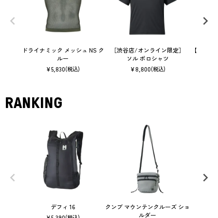
ドライナミック メッシュ NS ク
［渋谷店/オンライン限定］
【ウィメ
ルー
ソル ポロシャツ
メッ
¥
5,830
¥
8,800
(税込)
(税込)
RANKING
デフィ 16
クンブ マウンテンクルーズ ショ
ルダー
¥
5,390
(税込)