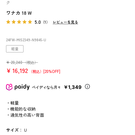
ク
ワナカ 18 W
5.0
（1）
レビューを見る
24FW-MIS2349
-N9845
-U
軽量
¥
20,240
（税込）
¥
16,192
[20%OFF]
（税込）
￥1,349
ペイディなら月々
・軽量
・機能的な収納
・通気性の高い背面
サイズ
：
U