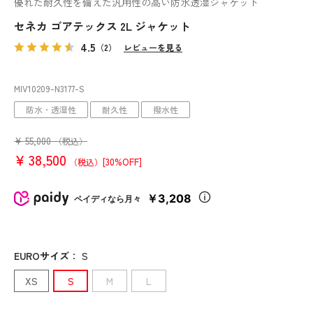
優れた耐久性を備えた汎用性の高い防水透湿ジャケット
セネカ ゴアテックス 2L ジャケット
4.5
（2）
レビューを見る
MIV10209
-N3177
-S
防水・透湿性
耐久性
撥水性
¥
55,000
（税込）
¥
38,500
[30%OFF]
（税込）
￥3,208
ペイディなら月々
EUROサイズ
：
S
XS
S
M
L