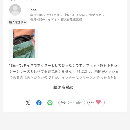
hns
年代:
40代
性別:
男性
身長:
161～165cm
体型:
小柄
普段の服のサイズ:
S
都道府県:
東京都
165cmでsサイズでアウターとしてぴったりです。フィット感もトリロ
ジーシリーズと比べても遜色ありません！！1点だけ、内側がメッシュ
であるのはありがたいのですが、インナーにフリースと合わせると袖
口で裏側がめくれて出てきますので、袖口の縫製の工夫をお願いした
続きを読む
いです。
いい商品で満足です！
参考になった
0
Like!
0