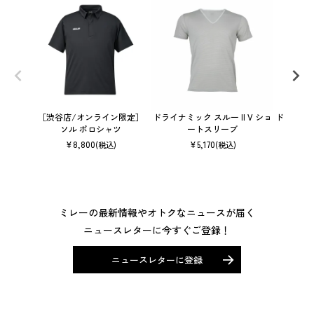
［渋谷店/オンライン限定］
ドライナミック スルー II V ショ
ドライナミ
ソル ポロシャツ
ートスリーブ
¥
8,800
¥
5,170
(税込)
(税込)
ミレーの最新情報やオトクなニュースが届く
ニュースレターに今すぐご登録！
ニュースレターに登録