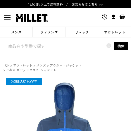
16,500円以上で送料無料
/
お知らせはこちら >>
メンズ
ウィメンズ
リュック
アウトレット
×
検索
TOP
アウトレット
メンズ
アウター・ジャケット
セネカ ゴアテックス 2L ジャケット
OUTLET
2点購入50％OFF