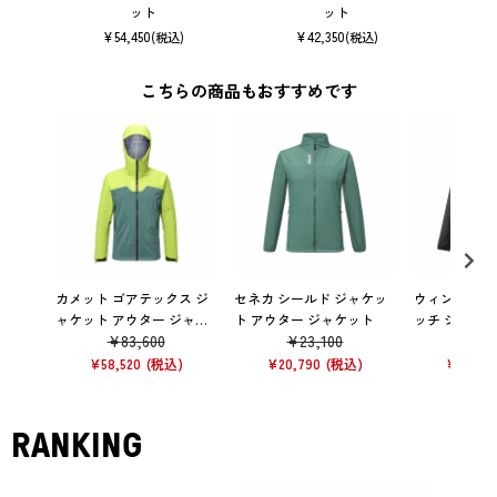
ット
ット
¥
54,450
¥
42,350
(税込)
(税込)
こちらの商品もおすすめです
カメット ゴアテックス ジ
セネカ シールド ジャケッ
ウィンド シー
ャケット アウター ジャケ
ト アウター ジャケット
ッチ ジャケッ
¥
83,600
¥
23,100
¥
23
ット ACAW REEN
ジャケット
¥
58,520
¥
20,790
¥
20,79
RANKING