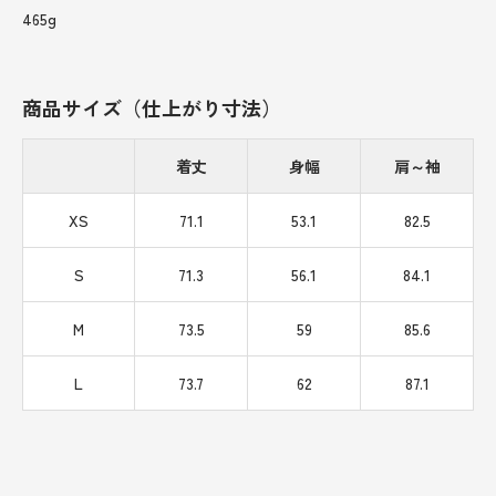
465g
商品サイズ（仕上がり寸法）
着丈
身幅
肩～袖
XS
71.1
53.1
82.5
S
71.3
56.1
84.1
M
73.5
59
85.6
L
73.7
62
87.1