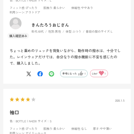
色：BOTTLE | N4238
サイズ：L
フィット感
:ぴったり
肌触り
:柔らかい
伸縮性
:ややあり
利用シーン
:アウトドア
きんたろうおじさん
年代:
60代
性別:
男性
体型:
ふつう
普段の服のサイズ:
L
ちょっと重めのリュックを背負いながら、動作時の撥水は、十分でし
た。レインウェアだけでは、自分なりの撥水機能に不安を感じたの
で、購入しました。
参考になった
0
Like!
0
2026.1.5
袖口
色：BOTTLE | N4238
サイズ：S
フィット感
:ぴったり
肌触り
:柔らかい
伸縮性
:なし
厚さ
:やや薄い
利用シーン
:デイリーユース