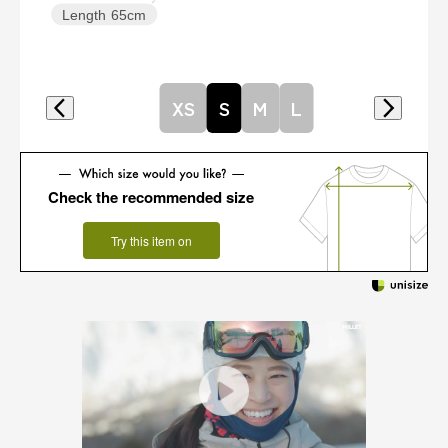
Length
65cm
XS
S
M
L
Check the recommended size
Try this item on