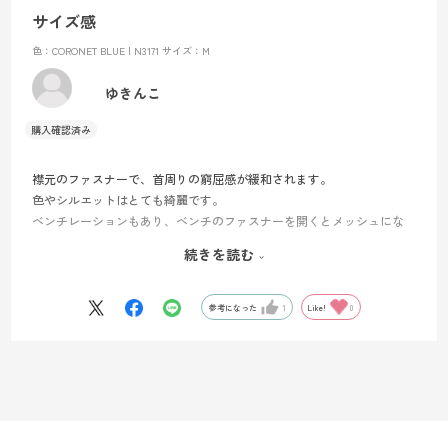
サイズ感
色：CORONET BLUE | N3171
サイズ：M
ゆきんこ
襟元のファスナーで、首周りの窮屈感が緩和されます。
色やシルエットはとても綺麗です。
ベンチレーションもあり、ベンチのファスナーを開くとメッシュにな
っている為、転倒しても雪の侵入が少ないと工夫がされています。
続きを読む
サイズ感はややちいさめだと思いました。日本サイズのLで、中に厚着
をしたらちょっとキツイかも、もうワンサイズ大きい方が良かったか
なと感じました。
参考になった
1
Like!
0
厚着しなくても暖かいと問題無いです。