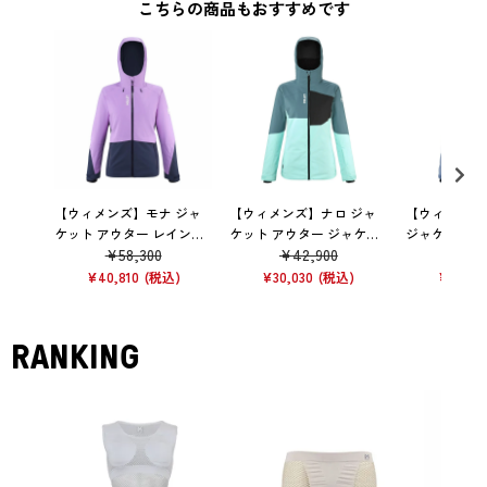
こちらの商品もおすすめです
【ウィメンズ】モナ ジャ
【ウィメンズ】ナロ ジャ
【ウィメンズ
ケット アウター レインウ
ケット アウター ジャケッ
ジャケット ア
¥
58,300
¥
42,900
¥
60
ェア 防水 VIBRANT VIO ET
ト AR BA
ケット
¥
40,810
¥
30,030
¥
42,35
RANKING