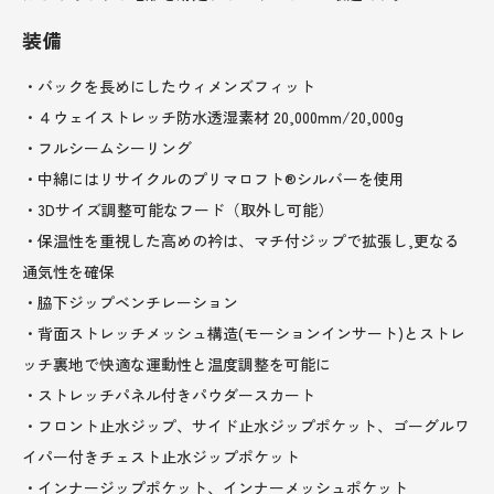
装備
・バックを長めにしたウィメンズフィット
・４ウェイストレッチ防水透湿素材 20,000mm/20,000g
・フルシームシーリング
・中綿にはリサイクルのプリマロフト®シルバーを使用
・3Dサイズ調整可能なフード（取外し可能）
・保温性を重視した高めの衿は、マチ付ジップで拡張し,更なる
通気性を確保
・脇下ジップベンチレーション
・背面ストレッチメッシュ構造(モーションインサート)とストレ
ッチ裏地で快適な運動性と温度調整を可能に
・ストレッチパネル付きパウダースカート
・フロント止水ジップ、サイド止水ジップポケット、ゴーグルワ
イパー付きチェスト止水ジップポケット
・インナージップポケット、インナーメッシュポケット