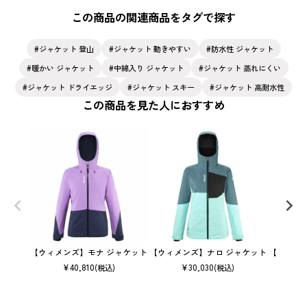
この商品の関連商品をタグで探す
ジャケット 登山
ジャケット 動きやすい
防水性 ジャケット
暖かい ジャケット
中綿入り ジャケット
ジャケット 蒸れにくい
ジャケット ドライエッジ
ジャケット スキー
ジャケット 高耐水性
この商品を見た人におすすめ
【ウィメンズ】モナ ジャケット
【ウィメンズ】ナロ ジャケット
【ウィメ
¥
40,810
¥
30,030
(税込)
(税込)