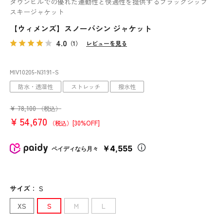
ダウンヒルでの優れた運動性と快適性を提供するフラッグシップ
スキージャケット
【ウィメンズ】スノーバシン ジャケット
4.0
（1）
レビューを見る
MIV10205
-N3191
-S
防水・透湿性
ストレッチ
撥水性
¥
78,100
（税込）
¥
54,670
[30%OFF]
（税込）
￥4,555
ペイディなら月々
サイズ
：
S
XS
S
M
L