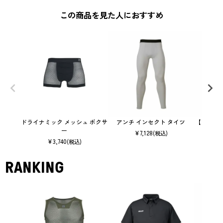
この商品を見た人におすすめ
ドライナミック メッシュ ボクサ
アンチ インセクト タイツ
【ウィメ
ー
¥
7,128
(税込)
¥
3,740
(税込)
RANKING