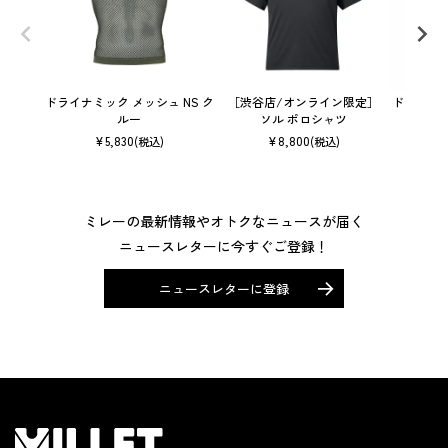
ドライナミック メッシュ NS ク
［渋谷店/オンライン限定］
ドライナミッ
ルー
ソル ポロシャツ
¥
5,830
¥
8,800
(税込)
(税込)
ミレーの最新情報やオトクなニュースが届く
ニュースレターに今すぐご登録！
ニュースレターに登録