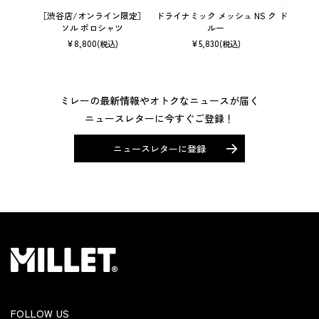
［渋谷店/オンライン限定］
ドライナミック メッシュ NS ク
ドライナミッ
ソル ポロシャツ
ルー
¥
8,800
¥
5,830
(税込)
(税込)
ミレーの最新情報やオトクなニュースが届く
ニュースレターに今すぐご登録！
ニュースレターに登録
FOLLOW US