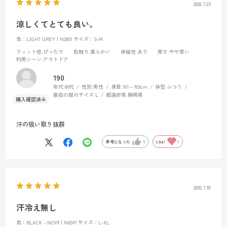
2026.7.25
涼しくてとても良い。
色：LIGHT GREY | N2601
サイズ：S-M
フィット感
:ぴったり
肌触り
:柔らかい
伸縮性
:あり
厚さ
:やや厚い
利用シーン
:アウトドア
190
年代:
60代
性別:
男性
身長:
161～165cm
体型:
ふつう
普段の服のサイズ:
L
都道府県:
静岡県
汗の吸い取り抜群
参考になった
0
Like!
0
2026.7.18
汗冷え無し
色：BLACK - NOIR | N0247
サイズ：L-XL