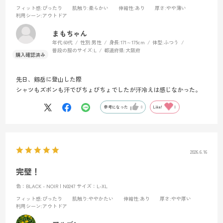
フィット感
:ぴったり
肌触り
:柔らかい
伸縮性
:あり
厚さ
:やや薄い
利用シーン
:アウトドア
まもちゃん
年代:
60代
性別:
男性
身長:
171～175cm
体型:
ふつう
普段の服のサイズ:
L
都道府県:
大阪府
先日、剱岳に登山した際
シャツもズボンも汗でびちょびちょでしたが汗冷えは感じなかった。
参考になった
0
Like!
0
2026.6.16
完璧！
色：BLACK - NOIR | N0247
サイズ：L-XL
フィット感
:ぴったり
肌触り
:ややかたい
伸縮性
:あり
厚さ
:やや厚い
利用シーン
:アウトドア