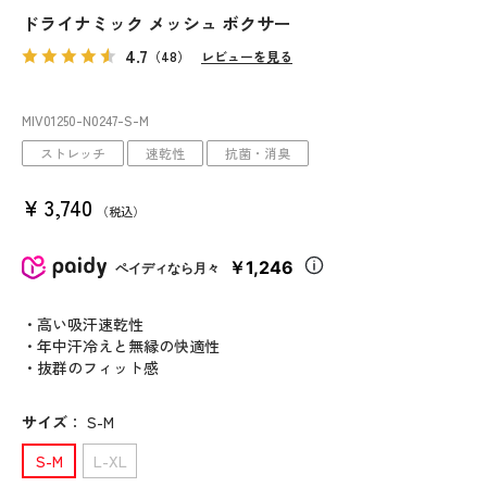
ドライナミック メッシュ ボクサー
4.7
（48）
レビューを見る
MIV01250
-N0247
-S-M
ストレッチ
速乾性
抗菌・消臭
¥
3,740
税込
￥1,246
ペイディなら月々
・高い吸汗速乾性
・年中汗冷えと無縁の快適性
・抜群のフィット感
サイズ
：
S-M
S-M
L-XL