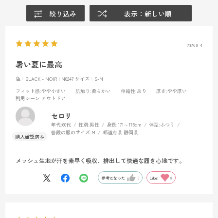
絞り込み
表示：新しい順
2026.8.4
暑い夏に最高
色：BLACK - NOIR | N0247
サイズ：S-M
フィット感
:やや小さい
肌触り
:柔らかい
伸縮性
:あり
厚さ
:やや厚い
利用シーン
:アウトドア
セロリ
年代:
60代
性別:
男性
身長:
171～175cm
体型:
ふつう
普段の服のサイズ:
M
都道府県:
静岡県
メッシュ生地が汗を素早く吸収、排出して快適な履き心地です。
参考になった
0
Like!
0