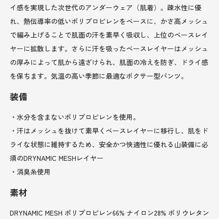
イ感を実現した次世代のアンダーウェア（肌着）。疎水性に優
れ、熱伝導率の低いポリプロピレンをベースに、かさ高メッシュ
で編み上げることで肌面の汗を素早く吸収し、上位のベースレイ
ヤーに拡散します。さらに汗を吸ったベースレイヤーはメッシュ
の厚みによって肌から遠ざけられ、肌面の冷えを防ぎ、ドライ感
を保ちます。気温の高い季節に最適なボクサー型パンツ。
装備
・水分を含まないポリプロピレンを使用。
・汗はメッシュを抜けて素早くベースレイヤーに移行し、肌をド
ライな状態に維持するため、安全かつ快適性に優れる山装備に必
須のDRYNAMIC MESHレイヤー
・消臭糸使用
素材
DRYNAMIC MESH ポリプロピレン66% ナイロン28% ポリウレタン