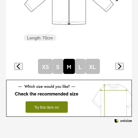
Length
70cm
XS
S
M
L
XL
Check the recommended size
Try this item on