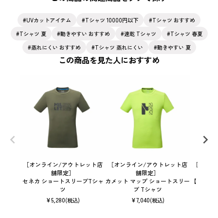
UVカットアイテム
Tシャツ 10000円以下
Tシャツ おすすめ
Tシャツ 夏
動きやすい おすすめ
速乾 Tシャツ
Tシャツ 春夏
蒸れにくい おすすめ
Tシャツ 蒸れにくい
動きやすい 夏
この商品を見た人におすすめ
［オンライン/アウトレット店
［オンライン/アウトレット店
［オンラ
舗限定］
舗限定］
セネカ ショートスリーブTシャ
カメット マップ ショートスリー
【ウィメ
ツ
ブ Tシャツ
ス
¥
5,280
¥
7,040
(税込)
(税込)