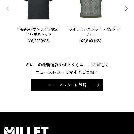
［渋谷店/オンライン限定］
ドライナミック メッシュ NS ク
ドライナミッ
ソル ポロシャツ
ルー
¥
8,800
¥
5,830
(税込)
(税込)
ミレーの最新情報やオトクなニュースが届く
ニュースレターに今すぐご登録！
ニュースレターに登録