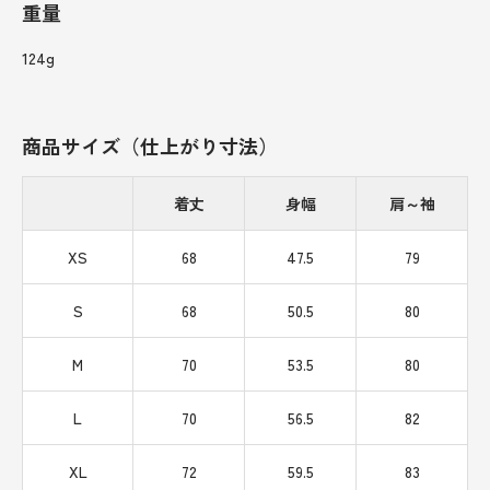
重量
124g
商品サイズ（仕上がり寸法）
着丈
身幅
肩～袖
XS
68
47.5
79
S
68
50.5
80
M
70
53.5
80
L
70
56.5
82
XL
72
59.5
83