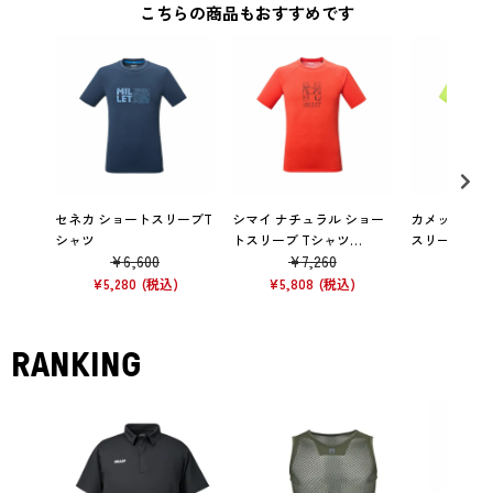
こちらの商品もおすすめです
セネカ ショートスリーブT
シマイ ナチュラル ショー
カメット マッ
シャツ
トスリーブ Tシャツ
スリーブ Tシャ
¥
6,600
¥
7,260
¥
8,
PAPRIKA
REEN
¥
5,280
¥
5,808
¥
7,040
RANKING