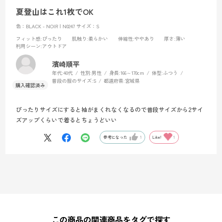
夏登山はこれ1枚でOK
色：BLACK - NOIR | N0247
サイズ：S
フィット感
:ぴったり
肌触り
:柔らかい
伸縮性
:ややあり
厚さ
:薄い
利用シーン
:アウトドア
濱崎順平
年代:
40代
性別:
男性
身長:
166～170cm
体型:
ふつう
普段の服のサイズ:
S
都道府県:
宮城県
ぴったりサイズにすると袖がまくれなくなるので普段サイズから2サイ
ズアップくらいで着るとちょうどいい
参考になった
1
Like!
1
この商品の関連商品をタグで探す