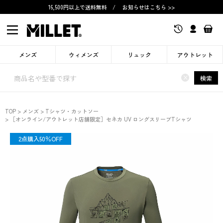
16,500円以上で送料無料
/
お知らせはこちら >>
メンズ
ウィメンズ
リュック
アウトレット
×
検索
TOP
メンズ
Tシャツ・カットソー
［オンライン/アウトレット店舗限定］セネカ UV ロングスリーブTシャツ
SALE
2点購入50％OFF