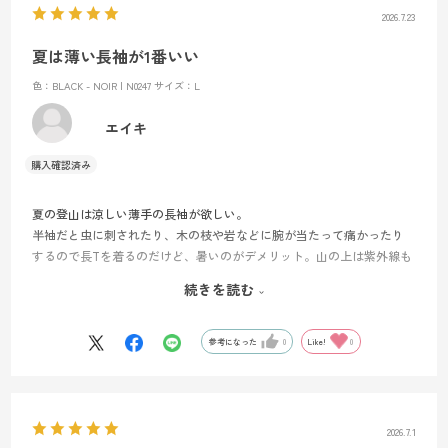
2026.7.23
夏は薄い長袖が1番いい
色：BLACK - NOIR | N0247
サイズ：L
エイキ
夏の登山は涼しい薄手の長袖が欲しい。
半袖だと虫に刺されたり、木の枝や岩などに腕が当たって痛かったり
するので長Tを着るのだけど、暑いのがデメリット。山の上は紫外線も
強いので、日焼け止めを塗るのも１つの方法だけど汗で流れて何度も
続きを読む
塗る羽目に。そんな面倒なことがこのTシャツで解決する。何より薄手
で涼しいのが他では見つけることが出来ないいいところですね
参考になった
0
Like!
0
2026.7.1