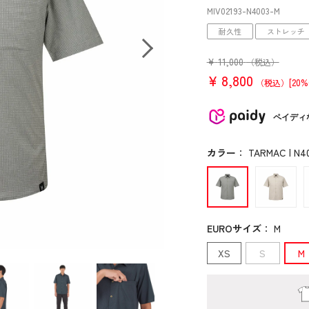
MIV02193
-N4003
-M
耐久性
ストレッチ
¥
11,000
（税込）
¥
8,800
[20%
（税込）
ペイディ
カラー
：
TARMAC | N4
EUROサイズ
：
M
XS
S
M