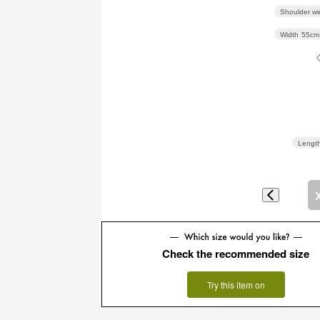
Shoulder wi
Width
55cm
Lengt
Check the recommended size
Try this item on