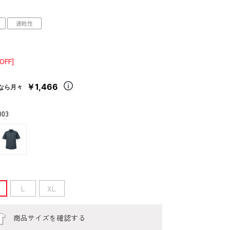
速乾性
OFF]
￥1,466
なら月々
003
L
XL
商品サイズを確認する