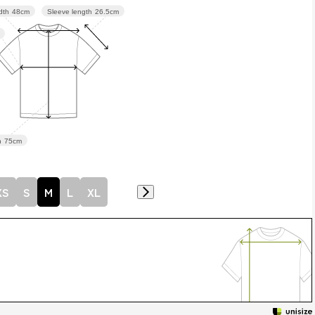
Sleeve length
26.5cm
dth
48cm
h
75cm
XS
S
M
L
XL