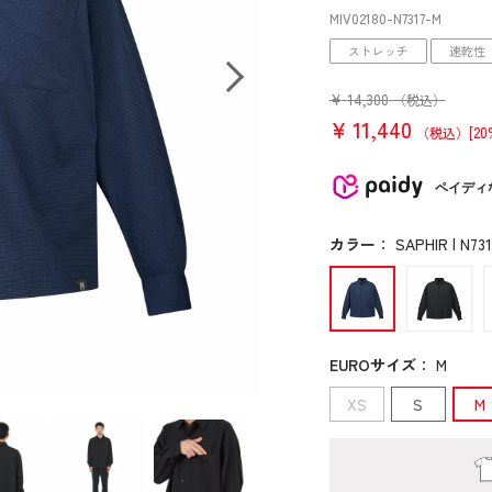
MIV02180
-N7317
-M
ストレッチ
速乾性
¥
14,300
（税込）
¥
11,440
[20
（税込）
ペイディ
カラー
：
SAPHIR | N731
EUROサイズ
：
M
XS
S
M