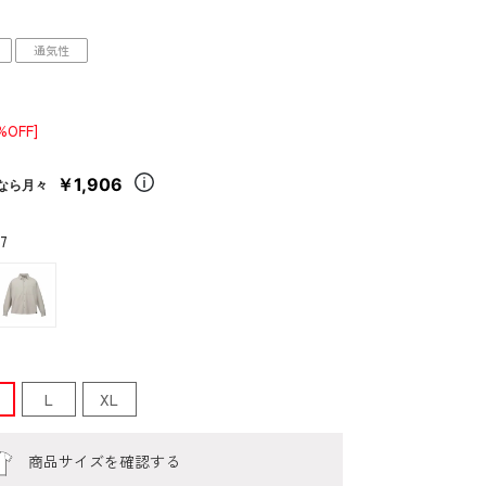
通気性
%OFF]
￥1,906
なら月々
7
L
XL
商品サイズを確認する