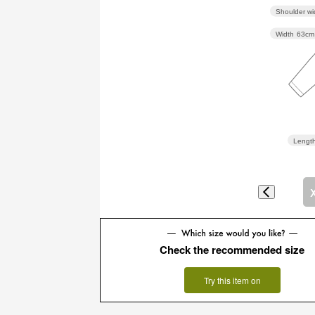
Shoulder wi
Width
63cm
Lengt
Check the recommended size
Try this item on