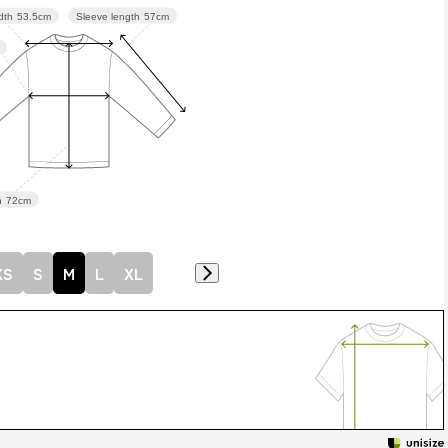
Sleeve length
57cm
dth
53.5cm
h
72cm
XS
S
M
L
XL