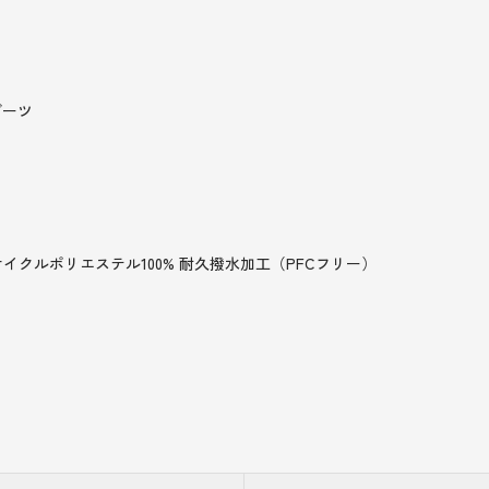
ダーツ
サイクルポリエステル100% 耐久撥水加工（PFCフリー）