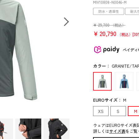
MIV10808
-N0046
-M
防水・透湿性
耐久
¥
29,700
（税込）
¥
20,790
[30
（税込）
ペイディ
カラー
：
GRANITE/TAR
EUROサイズ
：
M
XS
S
M
ウェアはEUROサイズ表
詳しくは
サイズ表
をご覧