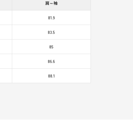
肩～袖
81.9
83.5
85
86.6
88.1