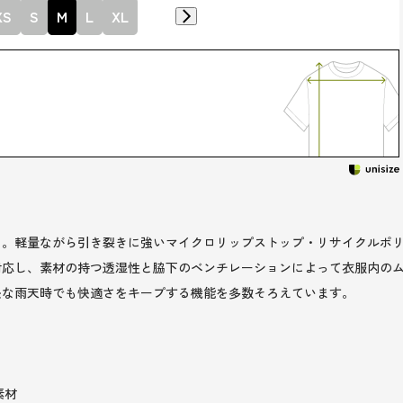
XS
S
M
L
XL
。軽量ながら引き裂きに強いマイクロリップストップ・リサイクルポリエ
対応し、素材の持つ透湿性と脇下のベンチレーションによって衣服内の
快な雨天時でも快適さをキープする機能を多数そろえています。
素材