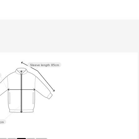
］
Sleeve length
85cm
cm