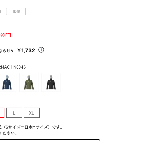
性
軽量
%OFF]
￥1,732
なら月々
MAC | N0046
L
XL
記（Sサイズ=日本Mサイズ）です。
ください。