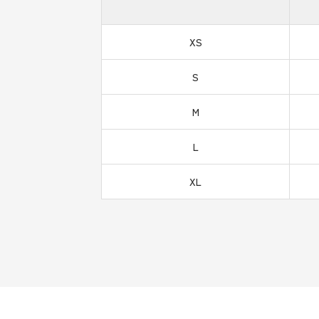
XS
S
M
L
XL