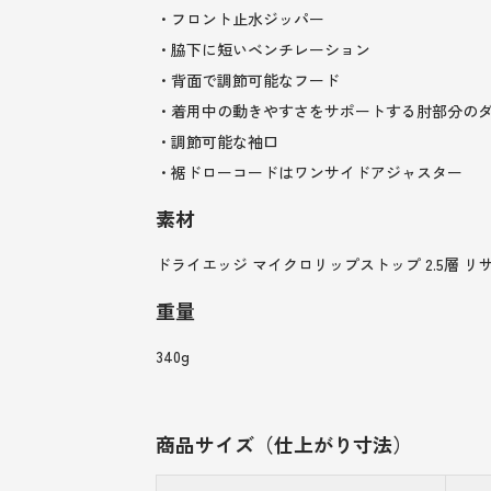
・フロント止水ジッパー
・脇下に短いベンチレーション
・背面で調節可能なフード
・着用中の動きやすさをサポートする肘部分の
・調節可能な袖口
・裾ドローコードはワンサイドアジャスター
素材
ドライエッジ マイクロリップストップ 2.5層 リ
重量
340g
商品サイズ（仕上がり寸法）