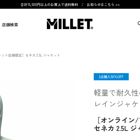
合計16,500円以上のお買上で送料無料 /
お知らせはこちら >>
店舗検索
ット店舗限定］セネカ 2.5L ジャケット
SALE
2点購入50％OFF
軽量で耐久性
レインジャケ
［オンライン
セネカ 2.5L 