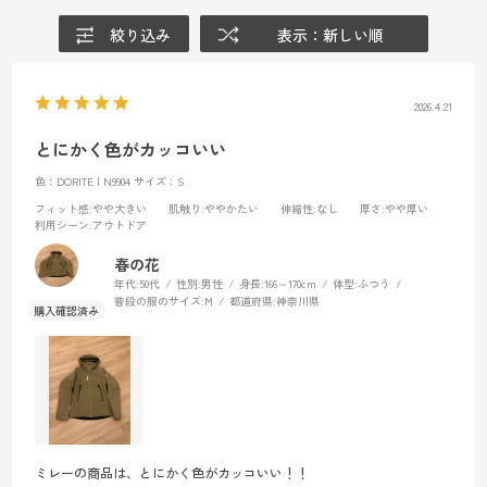
絞り込み
表示：新しい順
2026.4.21
とにかく色がカッコいい
色：DORITE | N9904
サイズ：S
フィット感
:やや大きい
肌触り
:ややかたい
伸縮性
:なし
厚さ
:やや厚い
利用シーン
:アウトドア
春の花
年代:
50代
性別:
男性
身長:
166～170cm
体型:
ふつう
普段の服のサイズ:
M
都道府県:
神奈川県
ミレーの商品は、とにかく色がカッコいい！！