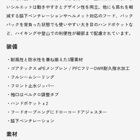
いシルエットは動きやすさとデザイン性を両立。他にも蒸れを軽
減する脇下ベンチレーションやヘルメット対応のフード、バック
パックを背負った状態でも使いやすい大き目のハンドポケットな
ど、ハイキングや登山での利便性が細部まで配慮されています。
装備
・耐風性と防水性を兼ね揃えた3層素材
・ゴアテックス ePEメンブレン / PFCフリーDWR耐久撥水加工
・フルシームシーリング
・フロント止水ジッパー
・袖口はベルクロ調整タブ
・ハンドポケット x 2
・フードオープニングにドローコードアジャスター
・脇下ベンチレーション
素材