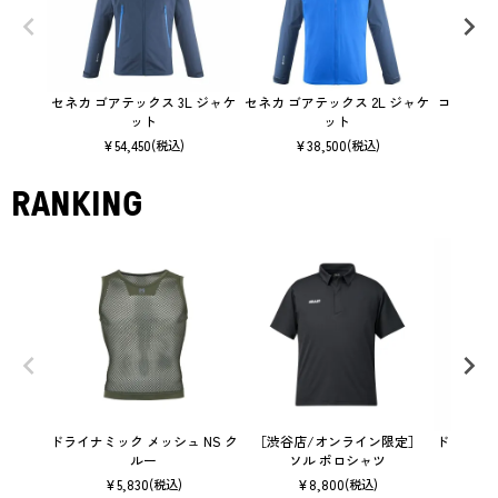
セネカ ゴアテックス 3L ジャケ
セネカ ゴアテックス 2L ジャケ
コズミック
ット
ット
¥
54,450
¥
38,500
(税込)
(税込)
RANKING
ドライナミック メッシュ NS ク
［渋谷店/オンライン限定］
ドライナミッ
ルー
ソル ポロシャツ
¥
5,830
¥
8,800
(税込)
(税込)