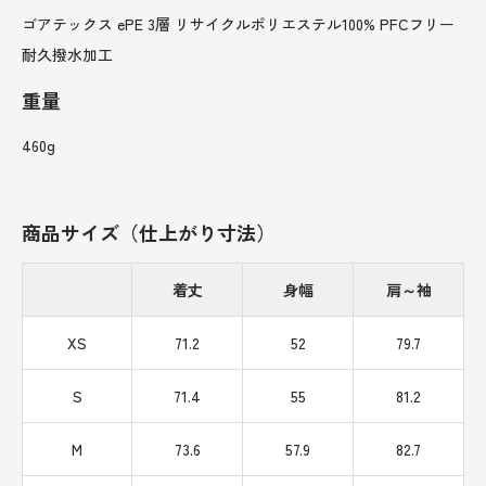
ゴアテックス ePE 3層 リサイクルポリエステル100% PFCフリー
耐久撥水加工
重量
460g
商品サイズ（仕上がり寸法）
着丈
身幅
肩～袖
XS
71.2
52
79.7
S
71.4
55
81.2
M
73.6
57.9
82.7