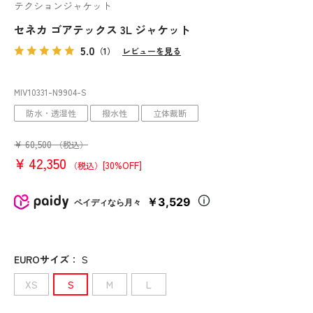
テクションジャケット
セネカ ゴアテックス 3L ジャケット
5.0
（1）
レビューを見る
MIV10331
-N9904
-S
防水・透湿性
撥水性
立体裁断
¥
60,500
（税込）
¥
42,350
[30%OFF]
（税込）
￥3,529
ペイディなら月々
EUROサイズ
：
S
XS
S
M
L