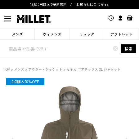
16,500円以上で送料無料
/
お知らせはこちら >>
メンズ
ウィメンズ
リュック
アウトレット
×
検索
TOP
メンズ
アウター・ジャケット
セネカ ゴアテックス 3L ジャケット
SALE
2点購入50％OFF