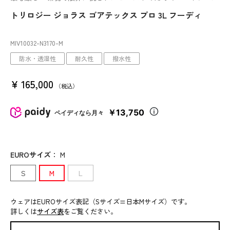
トリロジー ジョラス ゴアテックス プロ 3L フーディ
MIV10032
-N3170
-M
防水・透湿性
耐久性
撥水性
¥
165,000
税込
￥13,750
ペイディなら月々
EUROサイズ
：
M
S
M
L
ウェアはEUROサイズ表記（Sサイズ=日本Mサイズ）です。
詳しくは
サイズ表
をご覧ください。