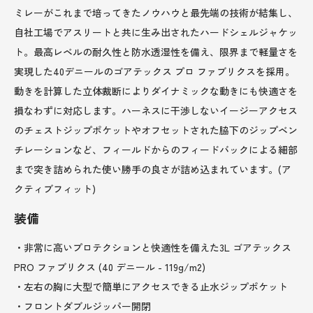
ミレーがこれまで培ってきたノウハウと最先端の技術が結集し、
自社工場でアスリートと共に生み出されたハードシェルジャケッ
ト。最高レベルの耐久性と防水透湿性を備え、限界まで軽量さを
実現した40デニールのゴアテックス プロ ファブリクスを採用。
動きを計算した立体裁断によりダイナミックな動きにも快適さを
損なわずに対応します。ハーネスに干渉しないイージーアクセス
のチェストジップポケットやオフセットされた脇下のジップベン
チレーションなど、フィールドからのフィードバックによる細部
まで突き詰められた使い勝手の良さが詰め込まれています。(ア
クティブフィット)
装備
・非常に高いプロテクションと快適性を備えた3L ゴアテックス
PRO ファブリクス (40 デニール - 119g/m2)
・左右の胸に大型で簡単にアクセスできる止水ジップポケット
・フロントダブルジッパー開閉