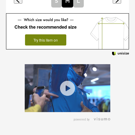
S
M
L
Check the recommended size
Try this item on
powered by