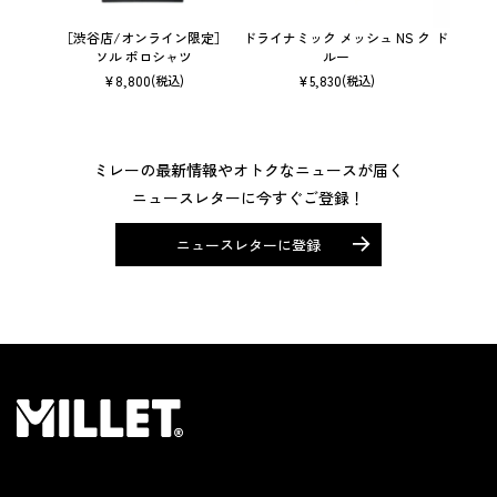
［渋谷店/オンライン限定］
ドライナミック メッシュ NS ク
ドライナミッ
ソル ポロシャツ
ルー
¥
8,800
¥
5,830
(税込)
(税込)
ミレーの最新情報やオトクなニュースが届く
ニュースレターに今すぐご登録！
ニュースレターに登録