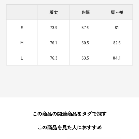
着丈
身幅
肩～袖
S
73.9
57.6
81
M
76.1
60.5
82.6
L
76.3
63.5
84.1
この商品の関連商品をタグで探す
この商品を見た人におすすめ