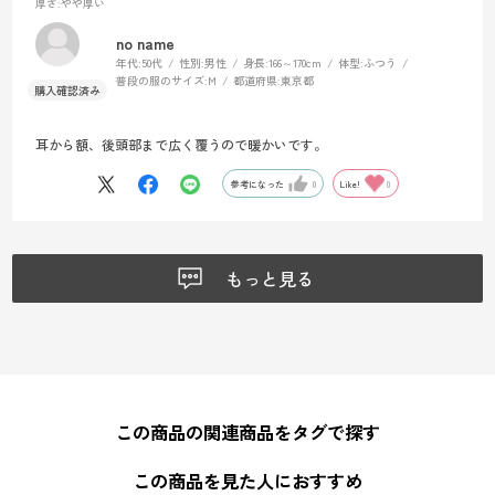
厚さ
:やや厚い
no name
年代:
50代
性別:
男性
身長:
166～170cm
体型:
ふつう
普段の服のサイズ:
M
都道府県:
東京都
耳から額、後頭部まで広く覆うので暖かいです。
参考になった
0
Like!
0
もっと見る
この商品の関連商品をタグで探す
この商品を見た人におすすめ