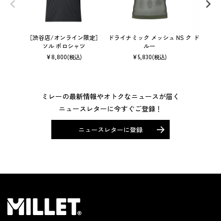
［渋谷店/オンライン限定］
ドライナミック メッシュ NS ク
ドライナミッ
ソル ポロシャツ
ルー
¥
8,800
¥
5,830
(税込)
(税込)
ミレーの最新情報やオトクなニュースが届く
ニュースレターに今すぐご登録！
ニュースレターに登録