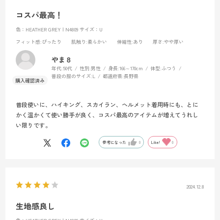
コスパ最高！
色：HEATHER GREY | N4809
サイズ：U
フィット感
:ぴったり
肌触り
:柔らかい
伸縮性
:あり
厚さ
:やや厚い
やま８
年代:
50代
性別:
男性
身長:
166～170cm
体型:
ふつう
普段の服のサイズ:
L
都道府県:
長野県
普段使いに、ハイキング、スカイラン、ヘルメット着用時にも、とに
かく温かくて使い勝手が良く、コスパ最高のアイテムが増えてうれし
い限りです。
参考になった
0
Like!
0
2024.12.8
生地感良し