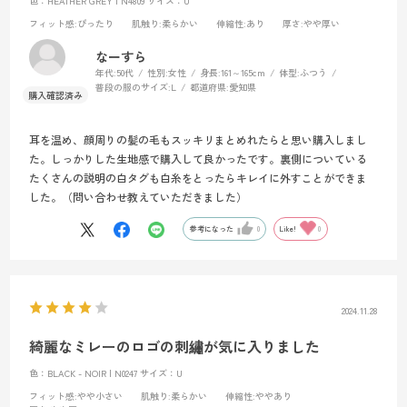
色：HEATHER GREY | N4809
サイズ：U
フィット感
:ぴったり
肌触り
:柔らかい
伸縮性
:あり
厚さ
:やや厚い
なーすら
年代:
50代
性別:
女性
身長:
161～165cm
体型:
ふつう
普段の服のサイズ:
L
都道府県:
愛知県
耳を温め、顔周りの髪の毛もスッキリまとめれたらと思い購入しまし
た。しっかりした生地感で購入して良かったです。裏側についている
たくさんの説明の白タグも白糸をとったらキレイに外すことができま
した。（問い合わせ教えていただきました）
参考になった
0
Like!
0
2024.11.28
綺麗なミレーのロゴの刺繡が気に入りました
色：BLACK - NOIR | N0247
サイズ：U
フィット感
:やや小さい
肌触り
:柔らかい
伸縮性
:ややあり