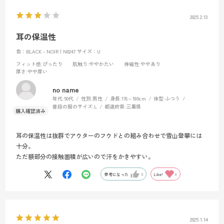
2025.2.13
耳の保温性
色：BLACK - NOIR | N0247
サイズ：U
フィット感
:ぴったり
肌触り
:ややかたい
伸縮性
:ややあり
厚さ
:やや厚い
no name
年代:
50代
性別:
男性
身長:
176～180cm
体型:
ふつう
普段の服のサイズ:
L
都道府県:
三重県
耳の保温性は抜群でアウターのフウドとの組み合わせで雪山登攀には
十分。
ただ額部分の接触面積が広いので汗をかきやすい。
参考になった
0
Like!
0
2025.1.14