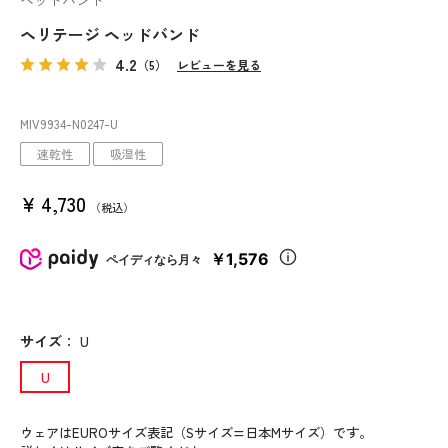
ヘッドバンド
ヘリテージ ヘッドバンド
4.2
（5）
レビューを見る
MIV9934
-N0247
-U
速乾性
吸湿性
¥
4,730
税込
￥1,576
ペイディなら月々
サイズ
：
U
U
ウェアはEUROサイズ表記（Sサイズ=日本Mサイズ）です。