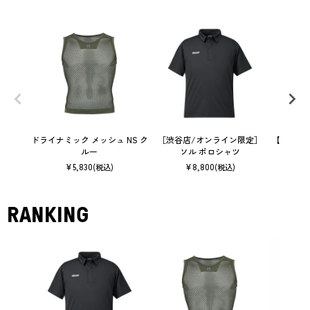
ドライナミック メッシュ NS ク
［渋谷店/オンライン限定］
【ウィメ
ルー
ソル ポロシャツ
メッ
¥
5,830
¥
8,800
(税込)
(税込)
RANKING