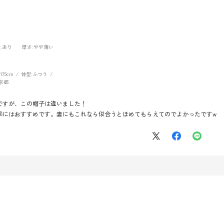
性
:あり
厚さ
:やや薄い
175cm
体型:
ふつう
京都
ですが、この帽子は違いました！
季にはおすすめです。妻にもこれなら似合うとほめてもらえてのでよかったですw