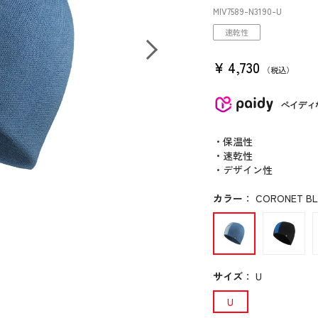
MIV7589
-N3190
-U
速乾性
¥
4,730
税込
ペイディ
・保温性
・速乾性
・デザイン性
カラー
：
CORONET BLU
サイズ
：
U
U