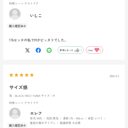
利用シーン
:アウトドア
いしこ
176センチの私でMがピッタリでした。
参考になった
0
Like!
0
2024.4.2
サイズ感
色：BLACK/RED | N2924
サイズ：M
利用シーン
:アウトドア
エレフ
年代:
40代
性別:
男性
身長:
176～180cm
体型:
ふつう
普段の服のサイズ:
L
都道府県:
大分県