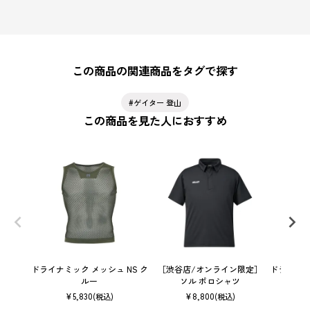
この商品の関連商品をタグで探す
ゲイター 登山
この商品を見た人におすすめ
ドライナミック メッシュ NS ク
［渋谷店/オンライン限定］
ドライナミ
ルー
ソル ポロシャツ
¥
5,830
¥
8,800
(税込)
(税込)