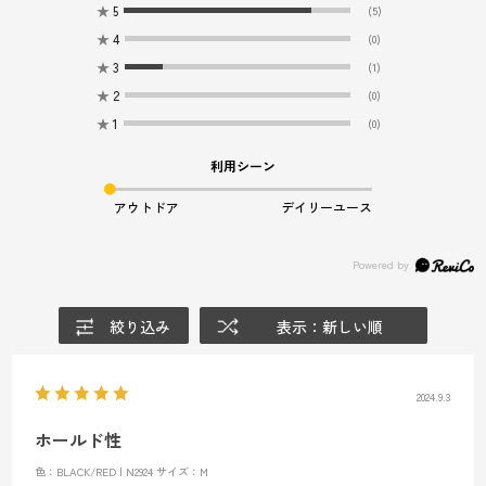
★
5
(5)
★
4
(0)
★
3
(1)
★
2
(0)
★
1
(0)
利用シーン
アウトドア
デイリーユース
絞り込み
表示：新しい順
2024.9.3
ホールド性
色：BLACK/RED | N2924
サイズ：M