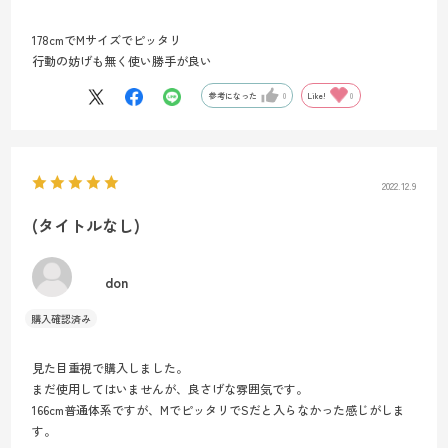
178cmでMサイズでピッタリ
行動の妨げも無く使い勝手が良い
参考になった
0
Like!
0
2022.12.9
(タイトルなし)
don
見た目重視で購入しました。
まだ使用してはいませんが、良さげな雰囲気です。
166cm普通体系ですが、MでピッタリでSだと入らなかった感じがしま
す。