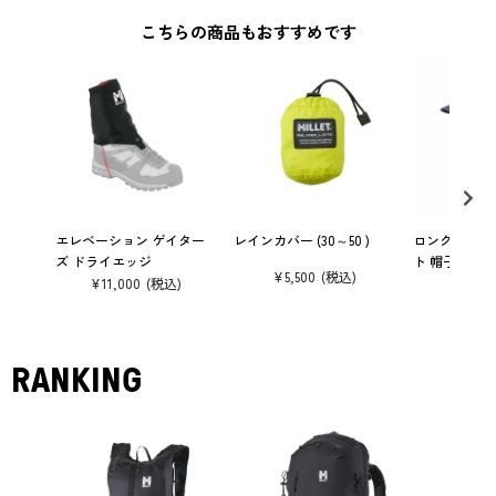
こちらの商品もおすすめです
エレベーション ゲイター
レインカバー (30～50 )
ロングディスタ
ズ ドライエッジ
ト 帽子
¥
5,500
¥
11,000
¥
5,830
RANKING