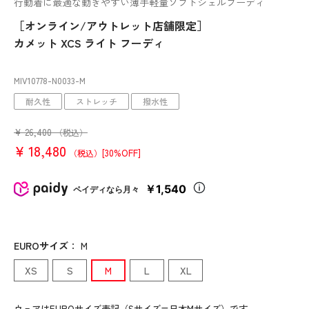
行動着に最適な動きやすい薄手軽量ソフトシェルフーディ
［オンライン/アウトレット店舗限定］
カメット XCS ライト フーディ
MIV10778
-N0033
-M
耐久性
ストレッチ
撥水性
¥
26,400
（税込）
¥
18,480
[30%OFF]
（税込）
￥1,540
ペイディなら月々
EUROサイズ
：
M
XS
S
M
L
XL
ウェアはEUROサイズ表記（Sサイズ=日本Mサイズ）です。