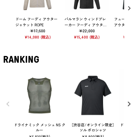
ドーム フーディ アウター
パルマラン ウィンドブレ
フュージョン 
ジャケット ROPE
ーカー フーディ アウター
アウター ジ
¥
17,600
¥
22,000
¥
26
ジャケット
¥
14,080
¥
15,400
¥
18,48
RANKING
ドライナミック メッシュ NS ク
［渋谷店/オンライン限定］
ドライナミッ
ルー
ソル ポロシャツ
¥
5,830
¥
8,800
(税込)
(税込)