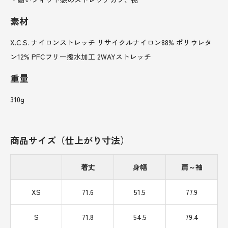
素材
X.C.S. ナイロンストレッチ リサイクルナイロン88% ポリウレタ
ン12% PFCフリー撥水加工 2WAYストレッチ
重量
310g
商品サイズ（仕上がり寸法）
着丈
身幅
肩～袖
XS
71.6
51.5
77.9
S
71.8
54.5
79.4