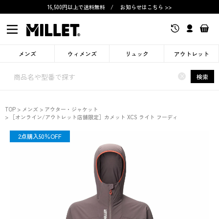
16,500円以上で送料無料
/
お知らせはこちら >>
メンズ
ウィメンズ
リュック
アウトレット
×
検索
TOP
メンズ
アウター・ジャケット
［オンライン/アウトレット店舗限定］カメット XCS ライト フーディ
SALE
2点購入50％OFF