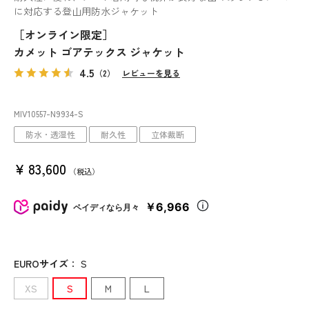
に対応する登山用防水ジャケット
［オンライン限定］
カメット ゴアテックス ジャケット
4.5
（2）
レビューを見る
MIV10557
-N9934
-S
防水・透湿性
耐久性
立体裁断
¥
83,600
税込
￥6,966
ペイディなら月々
EUROサイズ
：
S
XS
S
M
L