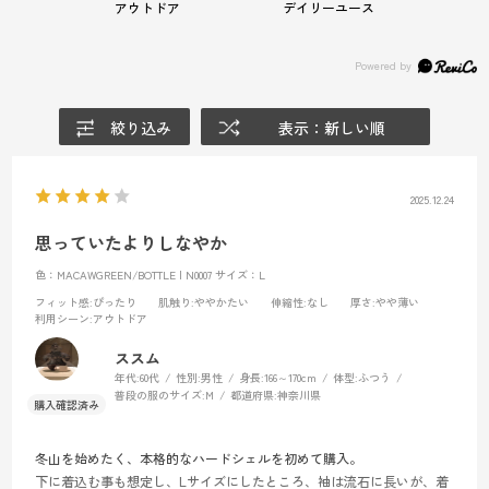
アウトドア
デイリーユース
絞り込み
表示：新しい順
2025.12.24
思っていたよりしなやか
色：MACAWGREEN/BOTTLE | N0007
サイズ：L
フィット感
:ぴったり
肌触り
:ややかたい
伸縮性
:なし
厚さ
:やや薄い
利用シーン
:アウトドア
ススム
年代:
60代
性別:
男性
身長:
166～170cm
体型:
ふつう
普段の服のサイズ:
M
都道府県:
神奈川県
冬山を始めたく、本格的なハードシェルを初めて購入。
下に着込む事も想定し、Lサイズにしたところ、袖は流石に長いが、着