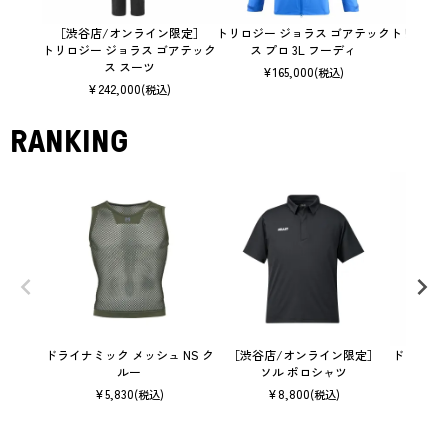
［渋谷店/オンライン限定］
トリロジー ジョラス ゴアテック
トリロジー
トリロジー ジョラス ゴアテック
ス プロ 3L フーディ
ス スーツ
¥
165,000
¥
(税込)
¥
242,000
(税込)
RANKING
ドライナミック メッシュ NS ク
［渋谷店/オンライン限定］
ドライナミッ
ルー
ソル ポロシャツ
¥
5,830
¥
8,800
(税込)
(税込)