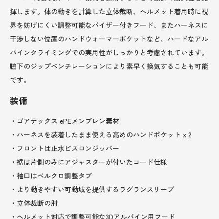
揮します。体の動きを計算した立体裁断、ヘルメット着用時に視
界を妨げにくい調整可能なバイザー付きフード、またハーネスに
干渉しない位置のハンドウォーマーポケットなど、ハードなアル
パインクライミングでの実用性がしっかりと考慮されています。
脇下のジップベンチレーションにより素早く換気することも可能
です。
装備
・ゴアテックス ePEメンブレン素材
・ハーネスを装着したまま使える高めのハンドポケット x 2
・フロントは止水ビスロンジッパー
・裾は片側のみにアジャスターが付いたコード仕様
・袖口はベルクロ調整タブ
・より動きやすい可動域を提供するラグランスリーブ
・立体裁断の肘
・ヘルメット対応で調整可能な3Dアルパイン用フード