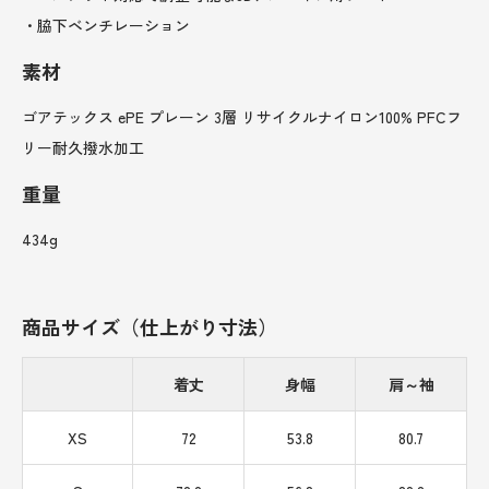
・脇下ベンチレーション
素材
ゴアテックス ePE プレーン 3層 リサイクルナイロン100% PFCフ
リー耐久撥水加工
重量
434g
商品サイズ（仕上がり寸法）
着丈
身幅
肩～袖
XS
72
53.8
80.7