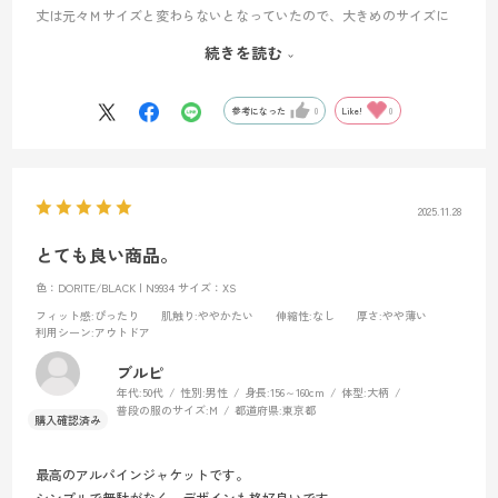
丈は元々Ｍサイズと変わらないとなっていたので、大きめのサイズに
して満足。
続きを読む
もっとゴワゴワした着心地を想像していたが、既に持っていたレイン
ウェアと余り変わらないと感じた（流石にティフオンと比べると硬い
感じはしますが）。
参考になった
0
Like!
0
滑落防止で生地の表面はもっとザラザラかと思っていたけど普通に感
じた。
作りがしっかりしているので、これからの活躍が楽しみ。
2025.11.28
とても良い商品。
色：DORITE/BLACK | N9934
サイズ：XS
フィット感
:ぴったり
肌触り
:ややかたい
伸縮性
:なし
厚さ
:やや薄い
利用シーン
:アウトドア
ブルピ
年代:
50代
性別:
男性
身長:
156～160cm
体型:
大柄
普段の服のサイズ:
M
都道府県:
東京都
最高のアルパインジャケットです。
シンプルで無駄がなく、デザインも格好良いです。