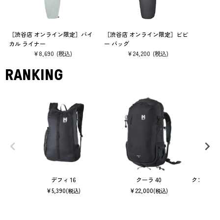
［渋谷店 オンライン限定］バイ
［渋谷店 オンライン限定］ビビ
カル ライナー
ー バッグ
¥
8,690
¥
24,200
RANKING
デフィ 16
クーラ 40
クンブ マ
¥
5,390
¥
22,000
(税込)
(税込)