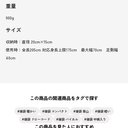
重量
900g
サイズ
収納時：直径 20cm×15cm
使用時：全長205cm 対応身長上限175cm 最大幅70cm 足側幅
40cm
この商品の関連商品をタグで探す
寝袋 暖かい
寝袋 コンパクト
寝袋 登山
寝袋 軽い
寝袋 ドローコード
寝袋 バイカル
寝袋 中綿入り
この商品を見た人におすすめ