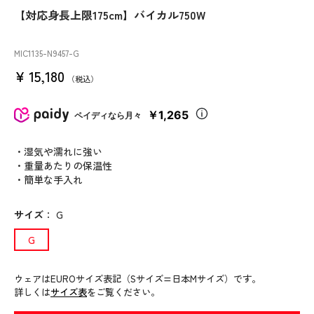
【対応身長上限175cm】バイカル750W
MIC1135
-N9457
-G
¥
15,180
税込
￥1,265
ペイディなら月々
・湿気や濡れに強い
・重量あたりの保温性
・簡単な手入れ
サイズ
：
G
G
ウェアはEUROサイズ表記（Sサイズ=日本Mサイズ）です。
詳しくは
サイズ表
をご覧ください。