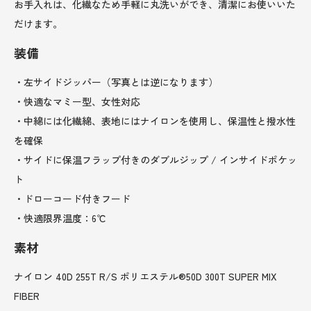
お手入れは、化繊なため手軽に丸洗いができ、清潔にお使いいた
だけます。
装備
・左サイドジッパー（写真とは逆になります）
・快適なマミー型、女性対応
・中綿には化繊綿、表地にはナイロンを使用し、保温性と撥水性
を確保
・サイドに保温フラップ付きのダブルジップ / インサイドポケッ
ト
・ドローコード付きフード
・快適限界温度：6℃
素材
ナイロン 40D 255T R/S ポリエステル®50D 300T SUPER MIX
FIBER