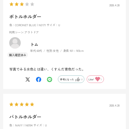
2026.4.28
ボトルホルダー
色：CORONET BLUE | N3171
サイズ：U
利用シーン
:アウトドア
トム
年代:
60代
性別:
女性
身長:
161～165cm
写真でみる水色とは違い、くすんだ青色だった。
参考になった
0
Like!
1
2026.4.28
バトルホルダー
色：NAVY | N0194
サイズ：U