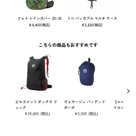
フォト レインカバー 20/25
ミニ パッカブル マルチ ケース
レインカ
¥
4,400
¥
3,630
(税込)
(税込)
こちらの商品もおすすめです
ピエラメント ボックス リ
ヴォヤージュ パッデッド
【ユニセック
ュック
ポーチ
イロン パンツ
¥
9,
ン トレッキ
¥
39,600
¥
3,300
¥
7,920