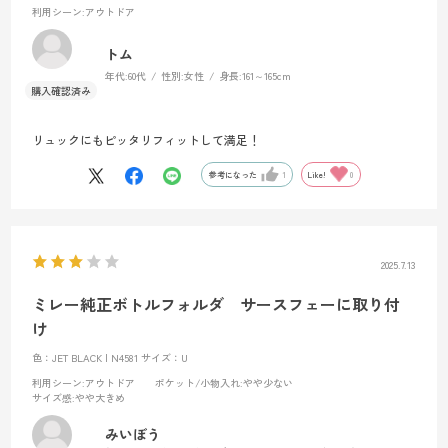
利用シーン
:アウトドア
トム
年代:
60代
性別:
女性
身長:
161～165cm
リュックにもピッタリフィットして満足！
参考になった
1
Like!
0
2025.7.13
ミレー純正ボトルフォルダ サースフェーに取り付
け
色：JET BLACK | N4581
サイズ：U
利用シーン
:アウトドア
ポケット/小物入れ
:やや少ない
サイズ感
:やや大きめ
みいぼう