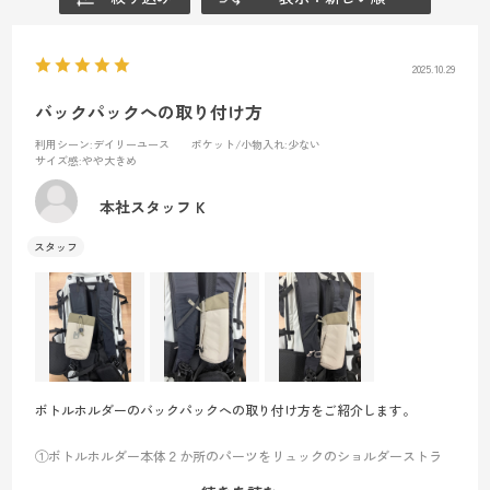
2025.10.29
バックパックへの取り付け方
利用シーン
:デイリーユース
ポケット/小物入れ
:少ない
サイズ感
:やや大きめ
本社スタッフ K
ボトルホルダーのバックパックへの取り付け方をご紹介します。
①ボトルホルダー本体２か所のパーツをリュックのショルダーストラ
ップ部分にそれぞれ引っかけます。