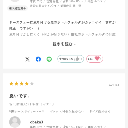
年代:
50代
性別:
男性
身長:
166～170cm
体型:
ふつう
普段の服のサイズ:
M
都道府県:
香川県
サースフェーに取り付ける黒のボトルフォルダがカッコイイ さすが
純正 ですが(・・?
取り付けがしにくく（何かが足りない）他社のボトルフォルダに付属
してたマジックベルトを使って取り付け（マジックベルトがあれば簡
続きを読む
単に取り付けできます）
後ケースの中のタグ邪魔なんですけど
でもカッコイイ
参考になった
3
Like!
1
ミレーにはミレー純正で決まり
2024.12.1
良いです。
色：JET BLACK | N4581
サイズ：U
利用シーン
:デイリーユース
ポケット/小物入れ
:少ない
サイズ感
:小さめ
obaka3
年代:
50代
性別:
男性
身長:
176～180cm
体型:
ふつう