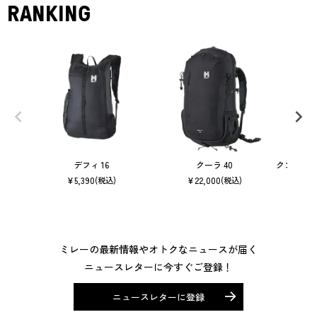
RANKING
デフィ 16
クーラ 40
クンブ マ
¥
5,390
¥
22,000
(税込)
(税込)
ミレーの最新情報やオトクなニュースが届く
ニュースレターに今すぐご登録！
ニュースレターに登録