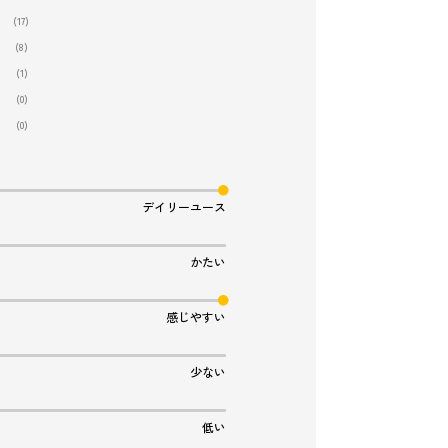
(17)
(8)
(1)
(0)
(0)
デイリーユース
かたい
感じやすい
少ない
低い