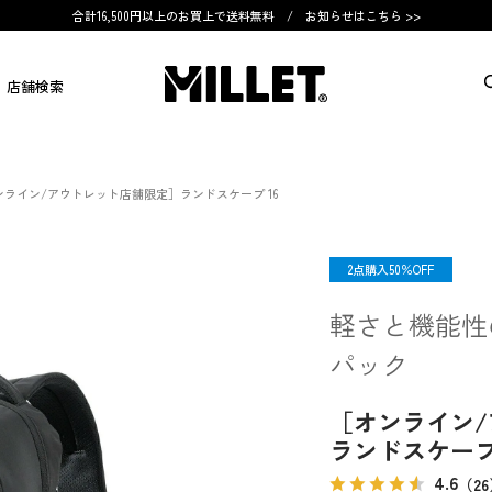
合計16,500円以上のお買上で送料無料 /
お知らせはこちら >>
店舗検索
ンライン/アウトレット店舗限定］ランドスケープ 16
限定
2点購入50％OFF
軽さと機能性
パック
［オンライン
ランドスケープ 
4.6
（2