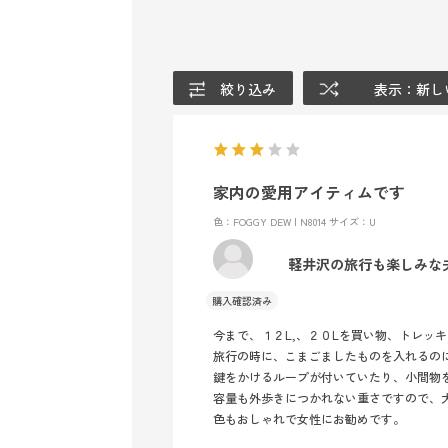
絞り込み
表示：新し
家内の愛用アイティムです
色：FOGGY DEW | N8014
サイズ：U
軽井沢の旅行も楽しみな
今まで、１２L,、２０Lを買い物、トレッ
旅行の時に、こまごましたものを入れるの
鍵をかけるループが付いていたり、小間物
容量も外歩きにつかれない重さですので、
色もおしゃれで女性にお勧めです。