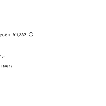
￥1,237
なら月々
イン
 | N0247