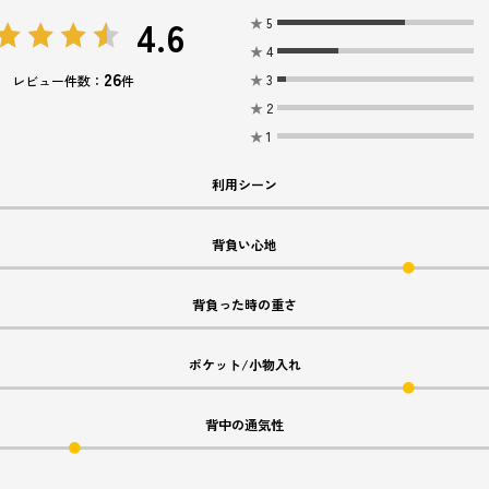
4.6
★
5
★
4
26
★
3
レビュー件数：
件
★
2
★
1
利用シーン
背負い心地
背負った時の重さ
ポケット/小物入れ
背中の通気性