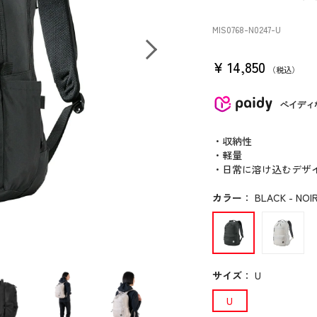
MIS0768
-N0247
-U
¥
14,850
税込
ペイディ
・収納性
・軽量
・日常に溶け込むデザ
カラー
：
BLACK - NOIR
サイズ
：
U
U