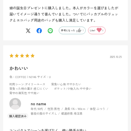
娘の誕生日プレゼントに購入しました。本人がカラーを選びましたが
届いてイメージ通りで喜んでいました。ついでにパッカブルのリュッ
クとエコバッグ用途のバッグも購入し満足しています。
参考になった
1
Like!
0
2025.10.25
かわいい
色：COFFEE | N3146
サイズ：U
利用シーン
:デイリーユース
背負い心地
:ややかたい
背負った時の重さ
:感じにくい
ポケット/小物入れ
:やや多い
背中の通気性
:やや高い
no name
年代:
50代
性別:
男性
身長:
176～180cm
体型:
ふつう
普段の服のサイズ:
L
都道府県:
埼玉県
コンパクトでシーンを選ばなく、使い勝手が良い。