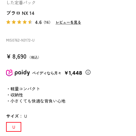
した定番パック
プラロ NX 14
4.6
（16）
レビューを見る
MIS0762
-N3172
-U
¥
8,690
税込
￥1,448
ペイディなら月々
・軽量コンパクト
・収納性
・小さくても快適な背負い心地
サイズ
：
U
U