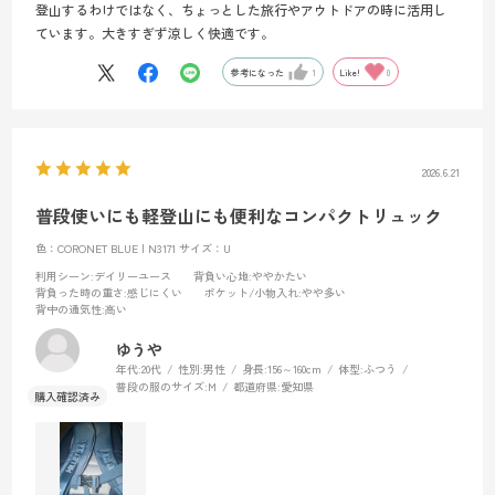
登山するわけではなく、ちょっとした旅行やアウトドアの時に活用し
ています。大きすぎず涼しく快適です。
参考になった
1
Like!
0
2026.6.21
普段使いにも軽登山にも便利なコンパクトリュック
色：CORONET BLUE | N3171
サイズ：U
利用シーン
:デイリーユース
背負い心地
:ややかたい
背負った時の重さ
:感じにくい
ポケット/小物入れ
:やや多い
背中の通気性
:高い
ゆうや
年代:
20代
性別:
男性
身長:
156～160cm
体型:
ふつう
普段の服のサイズ:
M
都道府県:
愛知県