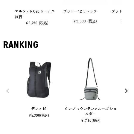
マルシェ NX 20 リュック
プラトー 12 リュック
プラトー 20
旅行
¥
9,900
¥
10,89
¥
9,790
RANKING
デフィ 16
クンブ マウンテンクルーズ ショ
ルダー
¥
5,390
(税込)
¥
7,150
(税込)