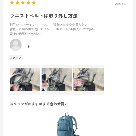
2025.5.26
ウエストベルトは取り外し方法
利用シーン
:デイリーユース
背負い心地
:やや柔らかい
背負った時の重さ
:感じにくい
ポケット/小物入れ
:やや多い
背中の通気性
:やや高い
t
スタッフがおすすめする合わせ買い