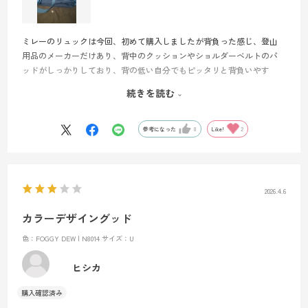
ミレーのリュックは今回、初めて購入しましたが背負った感じ、登山
用品のメーカーだけあり、背中のクッションやショルダーベルトのパ
ッドがしっかりしており、背の低い自分でもピッタリと背負いやす
く、また背面の通気性も良く、軽い登山や普段使いでも小回りも効く
続きを読む
ので購入して良かったと感じます、カラーも落ち着いたブルーで気に
入ってます。
参考になった
0
Like!
2
2026.4.6
カラーデザイングッド
色：FOGGY DEW | N8014
サイズ：U
ヒシカ