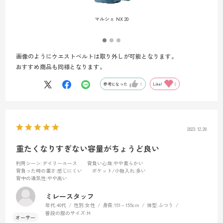
マルシェ NX 20
画像のようにウエストベルトは取り外しが可能となります。
おすすめ商品も同様となります。
参考になった
1
Like!
2
2023.12.28
重たくなりすぎない容量がちょうど良い
利用シーン
:デイリーユース
背負い心地
:やや柔らかい
背負った時の重さ
:感じにくい
ポケット/小物入れ
:多い
背中の通気性
:やや高い
ミレースタッフ
年代:
40代
性別:
女性
身長:
151～155cm
体型:
ふつう
普段の服のサイズ:
M