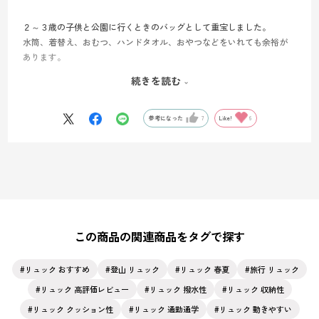
２～３歳の子供と公園に行くときのバッグとして重宝しました。
水筒、着替え、おむつ、ハンドタオル、おやつなどをいれても余裕が
あります。
続きを読む
通勤にも使用しており、14インチ（外寸 奥行き：約22cm×幅：約
32cm）のパソコンが入ります。厚みのあるショルダーパッド、背面パ
ッドがしっかりと重量をささえてくれるので、重さを感じにくいで
参考になった
7
Like!
6
す。前面についている、２つのポケットはイヤホンやティッシュなど
の小物を収納するのに便利。
前に抱えてもアゴに当たらないサイズなのも、リュックならではのス
トレスがありません。
この商品の関連商品をタグで探す
リュック おすすめ
登山 リュック
リュック 春夏
旅行 リュック
リュック 高評価レビュー
リュック 撥水性
リュック 収納性
リュック クッション性
リュック 通勤通学
リュック 動きやすい