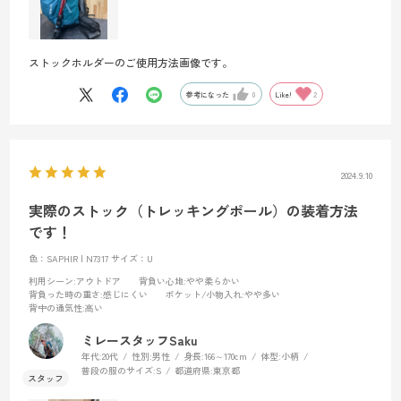
ストックホルダーのご使用方法画像です。
参考になった
0
Like!
2
2024.9.10
実際のストック（トレッキングポール）の装着方法
です！
色：SAPHIR | N7317
サイズ：U
利用シーン
:アウトドア
背負い心地
:やや柔らかい
背負った時の重さ
:感じにくい
ポケット/小物入れ
:やや多い
背中の通気性
:高い
ミレースタッフSaku
年代:
20代
性別:
男性
身長:
166～170cm
体型:
小柄
普段の服のサイズ:
S
都道府県:
東京都