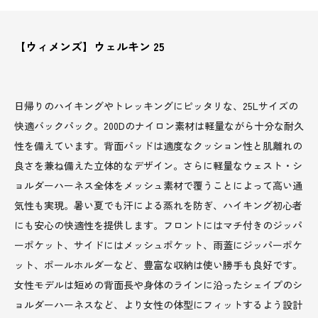
【ウィメンズ】ウェルキン 25
日帰りのハイキングやトレッキングにピッタリな、25Lサイズの
快適バックパック。200Dのナイロン素材は軽量ながら十分な耐久
性を備えています。背面パッドは適度なクッション性と肌離れの
良さを兼ね備えた立体的なデザイン。さらに軽量なウェスト・シ
ョルダーハーネス全体をメッシュ素材で覆うことによって高い通
気性も実現。暑い夏でも汗による蒸れを防ぎ、ハイキング初心者
にも安心の快適性を提供します。フロントにはマチ付きのジッパ
ーポケット、サイドにはメッシュポケット、雨蓋にジッパーポケ
ット、ポールホルダーなど、豊富な収納は使い勝手も良好です。
女性モデルは短めの背面長や身体のラインに沿ったシェイプのシ
ョルダーハーネスなど、より女性の体型にフィットするよう設計