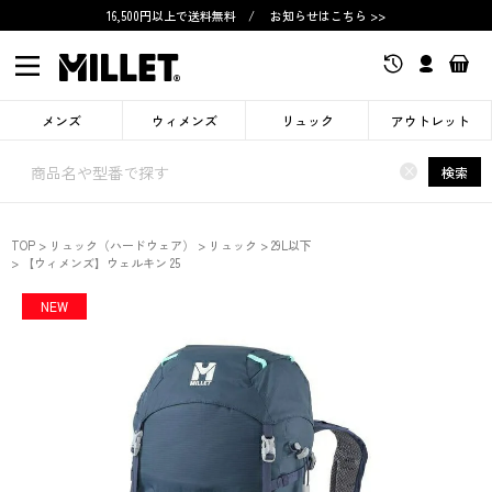
16,500円以上で送料無料
/
お知らせはこちら >>
メンズ
ウィメンズ
リュック
アウトレット
×
検索
TOP
リュック（ハードウェア）
リュック
29L以下
【ウィメンズ】ウェルキン 25
NEW