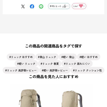
その後上部にあるゴム紐部分に、ストック柄の部分を留める事で装着
が可能となります✨
参考になった
1
Like!
0
（※動画では1本ですが、実際には2本を同じ箇所に留める事になりま
す）
また上部に表示されております「スタッフがおすすめする合わせ買
い」には、25リットル、30リットルの容量で男女それぞれの商品も併
せて紹介しておりますので、お好みに合わせてご検討いただければ幸
いです♪
この商品の関連商品をタグで探す
リュック おすすめ
登山 リュック
軽い 登山
軽い おすすめ
軽い リュック
リュック 春夏
リュック 蒸れにくい
リュック 高評価レビュー
軽い 高評価レビュー
リュック クッション性
この商品を見た人におすすめ