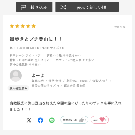
絞り込み
表示：新しい順
2026.3.24
街歩きとプチ登山に！！
色：BLACK HEATHER | N7316
サイズ：U
利用シーン
:アウトドア
背負い心地
:やや柔らかい
背負った時の重さ
:感じにくい
ポケット/小物入れ
:やや多い
背中の通気性
:やや高い
よーよ
年代:
60代
性別:
女性
身長:
156～160cm
体型:
ふつう
普段の服のサイズ:
M
都道府県:
長崎県
倉敷観光に弥山登山を加えた今回の旅にぴったりのザックを手に入れ
ました！！！
参考になった
1
Like!
0