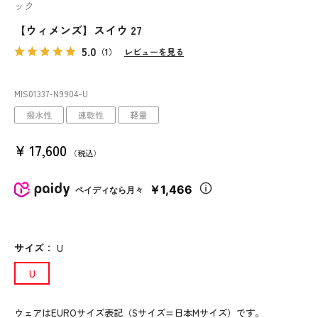
ック
【ウィメンズ】スイウ 27
5.0
（1）
レビューを見る
MIS01337
-N9904
-U
撥水性
速乾性
軽量
¥
17,600
税込
￥1,466
ペイディなら月々
サイズ
：
U
U
ウェアはEUROサイズ表記（Sサイズ=日本Mサイズ）です。