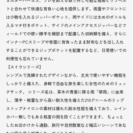
ョルダーハーネス、ブレを抑える取り外し可能な簡易ヒップベル
トと合わせて快適な背負い心地を提供します。雨蓋やフロントに
は小物を入れるジッパーポケット、両サイドには太めのボトルも
入るマチ付きポケット、サイドのメインアクセスジッパーなどフ
ィールドでの使い勝手を細部まで配慮した収納類を備え、さらに
インナーPCスリーブや背面に背負ったまま財布などを出し入れ
することができるジップポケットを配置するなど、日常使いでの
利便性も忘れていません。
【スイウシリーズ】
シンプルで洗練されたデザインながら、丈夫で使いやすい機能を
しっかりと備えた、身軽で自由な旅を楽しむ女性のためのリュッ
クサック。 シリーズ名は、草木の青葉に降る雨「翠雨」に由来
し、薄手・軽量ながら高い耐久性を備えた210デニールのリップ
ストップナイロンの素材は優れた耐水性能を備えており、レイン
カバー無しでもある程度の雨を防ぐことができます。 ちょっと
したお出かけから通勤、旅行や自然散策など幅広いシーンであな