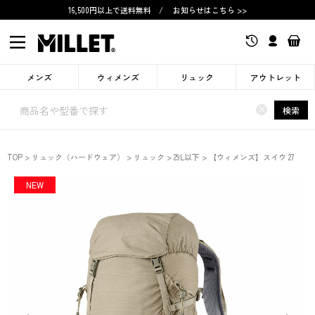
16,500円以上で送料無料
/
お知らせはこちら >>
メンズ
ウィメンズ
リュック
アウトレット
×
検索
TOP
リュック（ハードウェア）
リュック
29L以下
【ウィメンズ】スイウ 27
NEW