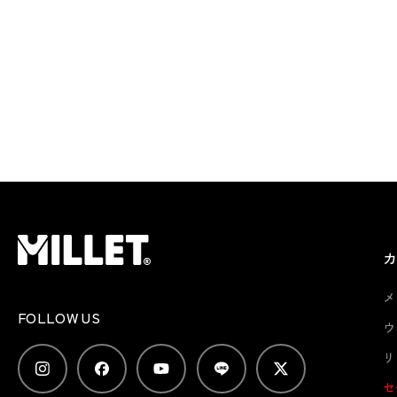
メ
FOLLOW US
ウ
リ
セ