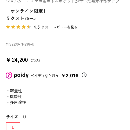
ショルダーにスマホ＆ボトルポケットが付いた撥水小型ザック
［オンライン限定］
ミクスト25+5
4.5
（10）
レビューを見る
MIS2230
-N4238
-U
¥
24,200
税込
￥2,016
ペイディなら月々
・軽量性
・機能性
・多用途性
サイズ
：
U
U