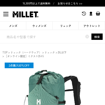
16,500円以上で送料無料
/
お知らせはこちら >>
メンズ
ウィメンズ
リュック
アウトレット
×
検索
TOP
リュック（ハードウェア）
リュック
29L以下
［オンライン限定］ミクスト25+5
限定
2点購入50％OFF