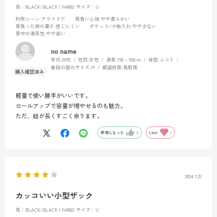
色：BLACK/BLACK | N4063
サイズ：U
利用シーン
:アウトドア
背負い心地
:やや柔らかい
背負った時の重さ
:感じにくい
ポケット/小物入れ
:やや少ない
背中の通気性
:やや低い
no name
年代:
20代
性別:
女性
身長:
156～160cm
体型:
ふつう
普段の服のサイズ:
M
都道府県:
鳥取県
軽量で使い勝手がいいです。
ロールアップで容量が増やせるのも魅力。
ただ、紐が長くすごく余ります。
参考になった
0
Like!
2
2024.7.22
カッコいい小型ザック
色：BLACK/BLACK | N4063
サイズ：U