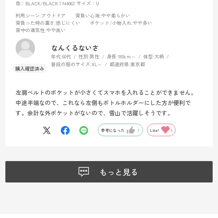
色：BLACK/BLACK | N4063
サイズ：U
利用シーン
:アウトドア
背負い心地
:やや柔らかい
背負った時の重さ
:感じにくい
ポケット/小物入れ
:やや多い
背中の通気性
:やや高い
なんくるないさ
年代:
60代
性別:
男性
身長:
180cm～
体型:
大柄
普段の服のサイズ:
XL～
都道府県:
東京都
左肩ベルトのポケットが小さくてスマホを入れることができません。
中途半端なので、これなら左側もボトルホルダーにした方が便利で
す。余計な外ポケットがないので、雪山で活躍しそうです。
参考になった
3
Like!
0
もっと見る