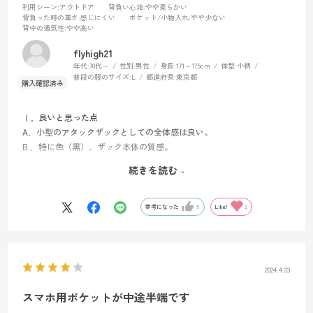
利用シーン
:アウトドア
背負い心地
:やや柔らかい
背負った時の重さ
:感じにくい
ポケット/小物入れ
:やや少ない
背中の通気性
:やや高い
flyhigh21
年代:
70代～
性別:
男性
身長:
171～175cm
体型:
小柄
普段の服のサイズ:
L
都道府県:
東京都
Ⅰ．良いと思った点
A．小型のアタックザックとしての全体感は良い。
B.．特に色（黒）、ザック本体の質感。
C.. ザックの開閉もやり易い
続きを読む
Ｄ．全体的に縦長で背負いやすい。
Ⅱ．やや？と感じた点
参考になった
5
Like!
2
A. ショルダーベルト左の携帯入れ （ちょっと窮屈）
B. ショルダーベルト右のフラスク？入れ（ペットボトルはやはり無
理）
Ｃ．個人的にあまり使わないが、ウェイストベルトがごつすぎる（特
2024.4.23
にバックル）もっと細くてもいいのでは。
スマホ用ポケットが中途半端です