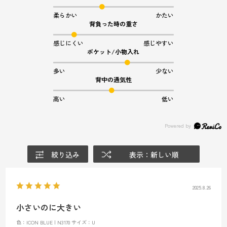
柔らかい
かたい
背負った時の重さ
感じにくい
感じやすい
ポケット/小物入れ
多い
少ない
背中の通気性
高い
低い
絞り込み
表示：新しい順
2025.8.26
小さいのに大きい
色：ICON BLUE | N3170
サイズ：U