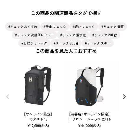
この商品の関連商品をタグで探す
リュック おすすめ
登山 リュック
軽い リュック
リュック 春夏
リュック 高評価レビュー
リュック 撥水性
リュック 20L台
日帰り リュック
リュック 30L台
リュック スキー
この商品を見た人におすすめ
［オンライン限定］
［渋谷店/オンライン限定］
［渋谷店
ミクスト 15
トリロジー ジョラス 20+5
¥
17,600
¥
44,000
(税込)
(税込)