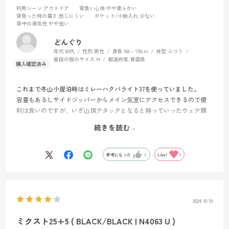
利用シーン
:アウトドア
背負い心地
:やや柔らかい
背負った時の重さ
:感じにくい
ポケット/小物入れ
:少ない
背中の通気性
:やや低い
どんぐり
年代:
60代
性別:
男性
身長:
166～170cm
体型:
ふつう
普段の服のサイズ:
M
都道府県:
青森県
これまで冬山小屋泊時はミレーハクバライト37を使っていました。
容量もあるしサイドジッパーからメイン気室にアクセスできるので便
利は良いのですが、いざ山頂アタックとなると持っていったウェア類
のほとんどを着てザックがガラガラなり天蓋が垂れ下がってしまうの
続きを読む
が難点でした。
そこで天蓋無しの小ぶりのタイプを探していましたが、20-25Lクラス
だと今度は麓からいろいろ詰め込んでいくには容量が足りず・・・
参考になった
4
Like!
0
そんな時ミクスト25+5を見つけて、これだ！！と。
綺麗なブルーの外観、30Lまでの拡張性に加えてロールアップをメイン
気室の内・外どちらでも使える機能性、すこぶる満足です。
2024.10.19
ミクスト25+5 ( BLACK/BLACK | N4063 U )