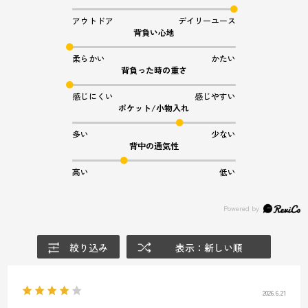
アウトドア
デイリーユース
背負い心地
柔らかい
かたい
背負った時の重さ
感じにくい
感じやすい
ポケット/小物入れ
多い
少ない
背中の通気性
高い
低い
絞り込み
表示：新しい順
2026.6.21