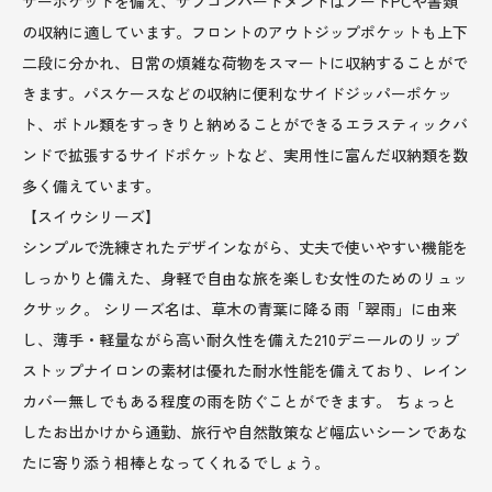
ザーポケットを備え、サブコンパートメントはノートPCや書類
の収納に適しています。フロントのアウトジップポケットも上下
二段に分かれ、日常の煩雑な荷物をスマートに収納することがで
きます。パスケースなどの収納に便利なサイドジッパーポケッ
ト、ボトル類をすっきりと納めることができるエラスティックバ
ンドで拡張するサイドポケットなど、実用性に富んだ収納類を数
多く備えています。
【スイウシリーズ】
シンプルで洗練されたデザインながら、丈夫で使いやすい機能を
しっかりと備えた、身軽で自由な旅を楽しむ女性のためのリュッ
クサック。 シリーズ名は、草木の青葉に降る雨「翠雨」に由来
し、薄手・軽量ながら高い耐久性を備えた210デニールのリップ
ストップナイロンの素材は優れた耐水性能を備えており、レイン
カバー無しでもある程度の雨を防ぐことができます。 ちょっと
したお出かけから通勤、旅行や自然散策など幅広いシーンであな
たに寄り添う相棒となってくれるでしょう。