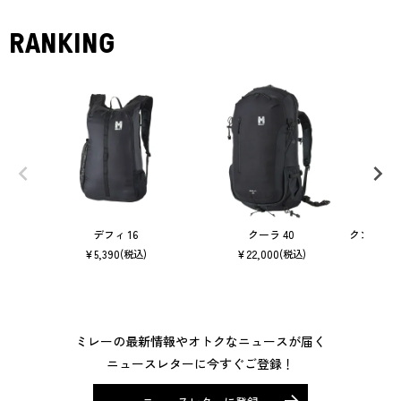
RANKING
デフィ 16
クーラ 40
クンブ マ
¥
5,390
¥
22,000
(税込)
(税込)
ミレーの最新情報やオトクなニュースが届く
ニュースレターに今すぐご登録！