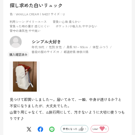
探し求めた白いリュック
色：VANILLA CREAM | N4237
サイズ：U
利用シーン
:デイリーユース
背負い心地
:柔らかい
背負った時の重さ
:感じにくい
ポケット/小物入れ
:やや少ない
背中の通気性
:やや高い
シンプル大好き
年代:
50代
性別:
女性
身長:
161～165cm
体型:
ふつう
普段の服のサイズ:
M
都道府県:
神奈川県
見つけて即買いしました〜。届いてみて、一瞬、中身が透けるか？と
不安になりましたが、大丈夫でした。
山登り用じゃなくて、♨️旅行用にして、汚さないように大切に使うつも
りです♪
参考になった
1
Like!
0