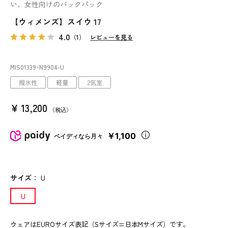
い、女性向けのバックパック
【ウィメンズ】スイウ 17
4.0
（1）
レビューを見る
MIS01339
-N9904
-U
撥水性
軽量
2気室
¥
13,200
税込
￥1,100
ペイディなら月々
サイズ
：
U
U
ウェアはEUROサイズ表記（Sサイズ=日本Mサイズ）です。