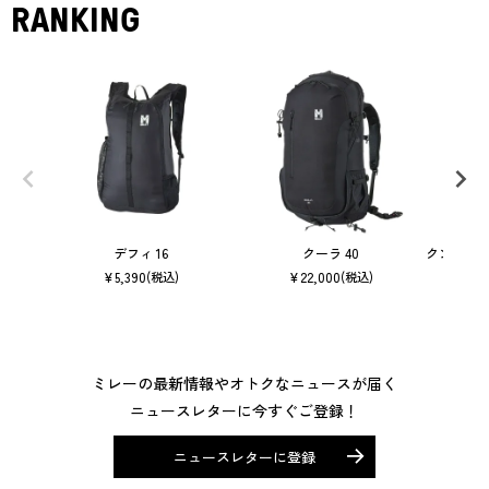
RANKING
デフィ 16
クーラ 40
クンブ マ
¥
5,390
¥
22,000
(税込)
(税込)
ミレーの最新情報やオトクなニュースが届く
ニュースレターに今すぐご登録！
ニュースレターに登録