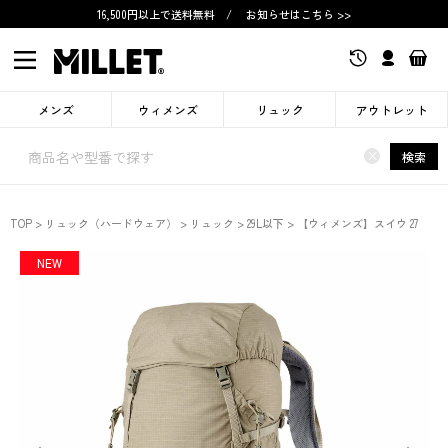
16,500円以上で送料無料
/
お知らせはこちら >>
メンズ
ウィメンズ
リュック
アウトレット
×
検索
TOP
リュック（ハードウェア）
リュック
29L以下
【ウィメンズ】スイウ 27
NEW