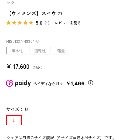
ック
【ウィメンズ】スイウ 27
5.0
（1）
レビューを見る
MIS01337
-N9904
-U
撥水性
速乾性
軽量
¥
17,600
税込
￥1,466
ペイディなら月々
サイズ
：
U
U
ウェアはEUROサイズ表記（Sサイズ=日本Mサイズ）です。