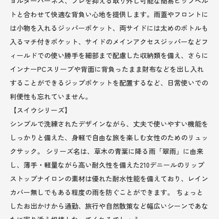
ョルダーハーネス、ブレを抑える取り外し可能な簡易ヒップベル
トと合わせて快適な背負い心地を提供します。雨蓋やフロントに
は小物を入れるジッパーポケット、両サイドには太めのボトルも
入るマチ付きポケット、サイドのメインアクセスジッパーなどフ
ィールドでの使い勝手を細部まで配慮した収納類を備え、さらに
インナーPCスリーブや背面に背負ったまま財布などを出し入れ
することができるジップポケットを配置するなど、日常使いでの
利便性も忘れていません。
【スイウシリーズ】
シンプルで洗練されたデザインながら、丈夫で使いやすい機能を
しっかりと備えた、身軽で自由な旅を楽しむ女性のためのリュッ
クサック。 シリーズ名は、草木の青葉に降る雨「翠雨」に由来
し、薄手・軽量ながら高い耐久性を備えた210デニールのリップ
ストップナイロンの素材は優れた耐水性能を備えており、レイン
カバー無しでもある程度の雨を防ぐことができます。 ちょっと
したお出かけから通勤、旅行や自然散策など幅広いシーンであな