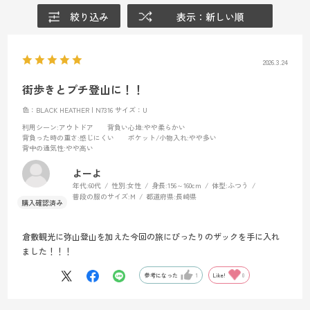
絞り込み
表示：新しい順
2026.3.24
街歩きとプチ登山に！！
色：BLACK HEATHER | N7316
サイズ：U
利用シーン
:アウトドア
背負い心地
:やや柔らかい
背負った時の重さ
:感じにくい
ポケット/小物入れ
:やや多い
背中の通気性
:やや高い
よーよ
年代:
60代
性別:
女性
身長:
156～160cm
体型:
ふつう
普段の服のサイズ:
M
都道府県:
長崎県
倉敷観光に弥山登山を加えた今回の旅にぴったりのザックを手に入れ
ました！！！
参考になった
1
Like!
0