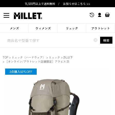
16,500円以上で送料無料
/
お知らせはこちら >>
メンズ
ウィメンズ
リュック
アウトレット
×
検索
TOP
リュック（ハードウェア）
リュック
29L以下
［オンライン/アウトレット店舗限定］アラビス 25
限定
2点購入50％OFF