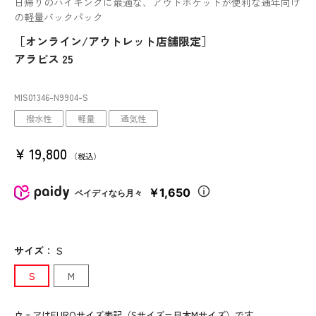
日帰りのハイキングに最適な、アウトポケットが便利な通年向け
の軽量バックパック
［オンライン/アウトレット店舗限定］
アラビス 25
MIS01346
-N9904
-S
撥水性
軽量
通気性
¥
19,800
税込
￥1,650
ペイディなら月々
サイズ
：
S
S
M
ウェアはEUROサイズ表記（Sサイズ=日本Mサイズ）です。