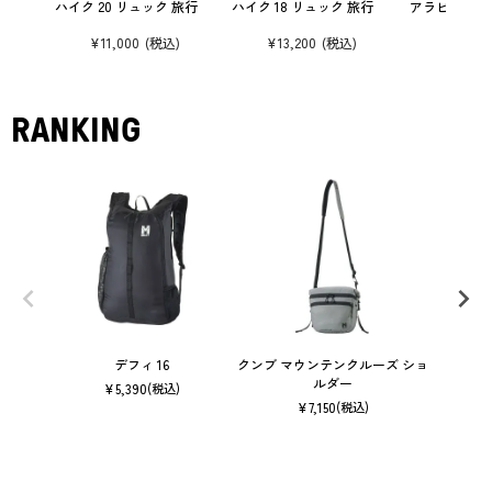
ハイク 20 リュック 旅行
ハイク 18 リュック 旅行
アラビス 20
¥
11,000
¥
13,200
¥
18,15
RANKING
デフィ 16
クンブ マウンテンクルーズ ショ
ルダー
¥
5,390
(税込)
¥
7,150
(税込)