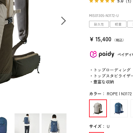
5.0
（1
MIS01305
-N3172
-U
耐久性
軽量
¥
15,400
税込
ペイディ
・トップローディング
・トップスタビライザ
・豊富な収納
カラー
：
ROPE | N3172
サイズ
：
U