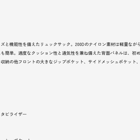
ズと機能性を備えたリュックサック。200Dのナイロン素材は軽量なが
れも簡単。適度なクッション性と通気性を兼ね備えた背面パネルは、初
ン収納の他フロントの大きなジップポケット、サイドメッシュポケット
スタビライザー