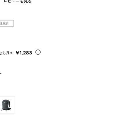
）
レビューを見る
通気性
￥1,283
なら月々
ー