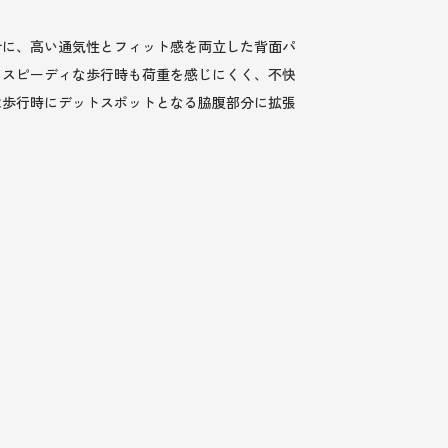
計に、高い通気性とフィット感を両立した背面パ
てスピーディな歩行時も荷重を感じにくく、不快
は歩行時にデットスポットとなる脇腹部分に拡張