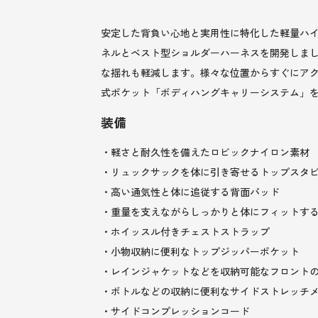
安定した背負い心地と実用性に特化した軽量ハ
ネルとベスト型ショルダーハーネスを開発しま
な揺れも軽減します。様々な位置からすぐにア
式ポケット「ボディハングキャリーシステム」
装備
・軽さと耐久性を備えたロビックナイロン素材
・リュックサックを体に引き寄せるトップスタ
・高い通気性と体に追従する背面パッド
・重量を支えながらしっかりと体にフィットす
・ホイッスル付きチェストストラップ
・小物収納に便利なトップジッパーポケット
・レインジャケットなどを収納可能なフロント
・ボトルなどの収納に便利なサイドストレッチ
・サイドコンプレッションコード