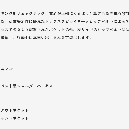
イキング用リュックサック。重心が上部にくるよう計算された高重心設
した。荷重安定性に優れたトップスタビライザーとヒップベルトによっ
クセスできるよう配置されたポケットの他、左サイドのヒップベルトに
を搭載し、行動中に素早い出し入れを可能にします。
ビライザー
るベスト型ショルダーハーネス
のアウトポケット
メッシュポケット