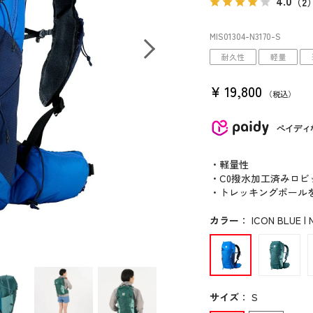
4.0
（2
MIS01304
-N3170
-S
耐久性
軽量
¥
19,800
税込
ペイディ
・軽量性
・C0撥水加工済みロビ
・トレッキングポール
カラー
：
ICON BLUE | 
サイズ
：
S