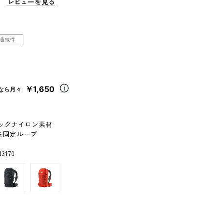
）
レビューを見る
通気性
￥1,650
なら月々
ックナイロン素材
を固定ループ
N3170