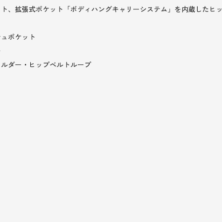
ット、拡張式ポケット「ボディハングキャリーシステム」を内蔵したヒ
シュポケット
ー
ョルダー・ヒップベルトループ