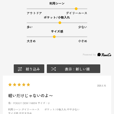
利用シーン
アウトドア
デイリーユース
ポケット/小物入れ
多い
少ない
サイズ感
大きめ
小さめ
絞り込み
表示：新しい順
2026.6.16
軽いだけじゃないのよ〜
色：FOGGY DEW | N8014
サイズ：U
利用シーン
:デイリーユース
ポケット/小物入れ
:やや少ない
サイズ感
:やや大きめ