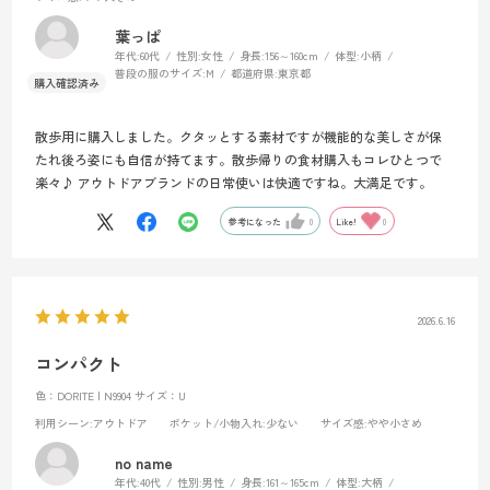
葉っぱ
年代:
60代
性別:
女性
身長:
156～160cm
体型:
小柄
普段の服のサイズ:
M
都道府県:
東京都
散歩用に購入しました。クタッとする素材ですが機能的な美しさが保
たれ後ろ姿にも自信が持てます。散歩帰りの食材購入もコレひとつで
楽々♪ アウトドアブランドの日常使いは快適ですね。大満足です。
参考になった
0
Like!
0
2026.6.16
コンパクト
色：DORITE | N9904
サイズ：U
利用シーン
:アウトドア
ポケット/小物入れ
:少ない
サイズ感
:やや小さめ
no name
年代:
40代
性別:
男性
身長:
161～165cm
体型:
大柄