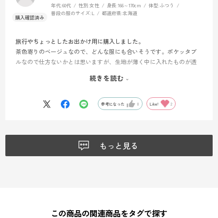
年代:
60代
性別:
女性
身長:
166～170cm
体型:
ふつう
普段の服のサイズ:
L
都道府県:
北海道
旅行やちょっとしたお出かけ用に購入しました。
茶色寄りのベージュなので、どんな服にも合いそうです。ポケッタブ
ルなので仕方ないかとは思いますが、生地が薄く中に入れたものが透
けて見えてしまうので星4にさせていただきました。黒や紺だと透けな
続きを読む
いのかもしれません。軽さ、容量、色味は申し分ありません。使うの
が楽しみです。
参考になった
0
Like!
2
もっと見る
この商品の関連商品をタグで探す