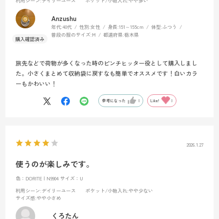
利用シーン
:デイリーユース
ポケット/小物入れ
:やや多い
Anzushu
年代:
40代
性別:
女性
身長:
151～155cm
体型:
ふつう
普段の服のサイズ:
M
都道府県:
栃木県
旅先などで荷物が多くなった時のピンチヒッター役として購入しまし
た。小さくまとめて収納袋に戻すなも簡単でオススメです！白いカラ
ーもかわいい！
参考になった
0
Like!
0
2026.1.27
使うのが楽しみです。
色：DORITE | N9904
サイズ：U
利用シーン
:デイリーユース
ポケット/小物入れ
:やや少ない
サイズ感
:やや小さめ
くろたん