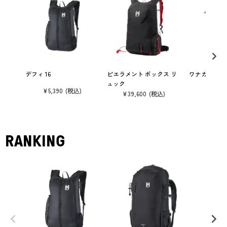
デフィ 16
ピエラメント ボックス リ
ワナカ ハット 
ュック
¥
5,390
¥
8,250
¥
39,600
RANKING