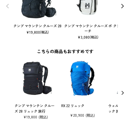
クンブ マウンテン クルーズ 28
クンブ マウンテン クルーズ ポ
クンブ マ
ーチ
¥
19,800
(税込)
¥
3,080
(税込)
こちらの商品もおすすめです
クンブ マウンテン クルー
RX 22 リュック
ウェルキン ジッ
ズ 28 リュック 旅行
ック 旅行
¥
20,900
¥
19,800
¥
15,40