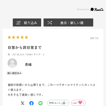
絞り込み
表示：新しい順
2025.7.23
日常から非日常まで
色：JET BLACK | N4581
サイズ：U
茶蟻
普段の街使いから山登りまで、これ一つでオールマイティにカッコよ
く使えます。
大きさも丁度良い感じです。
参考になった
2
Like!
4