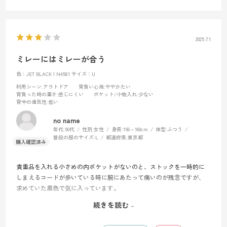
2025.7.1
ミレーにはミレーが合う
色：JET BLACK | N4581
サイズ：U
利用シーン
:アウトドア
背負い心地
:ややかたい
背負った時の重さ
:感じにくい
ポケット/小物入れ
:少ない
背中の通気性
:低い
no name
年代:
50代
性別:
女性
身長:
156～160cm
体型:
ふつう
普段の服のサイズ:
L
都道府県:
東京都
貴重品を入れる小さめの内ポケットがないのと、ストックを一時的に
しまえるコードが歩いている時に腕にあたって痛いのが残念ですが、
求めていた黒色で気に入っています。
ミレーのボトルフォルダーが他のザックに付けるとブラブラして使え
続きを読む
ないのが、これに付けるとそうならないので、ミレーにはミレーだな
と痛感させられました。