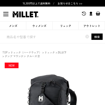
16,500円以上で送料無料
/
お知らせはこちら >>
メンズ
ウィメンズ
リュック
アウトレット
×
検索
TOP
リュック（ハードウェア）
リュック
29L以下
クンブ マウンテン クルーズ 22
NEW