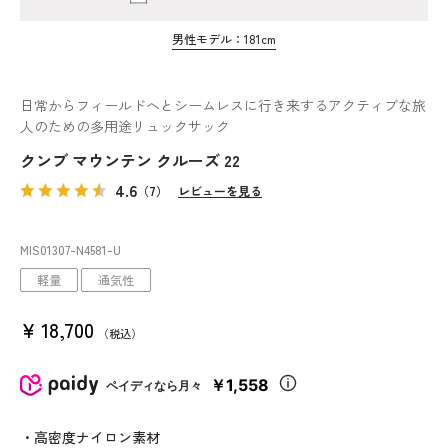
男性モデル：181cm
日常からフィールドへとシームレスに行き来するアクティブな旅
人のための多用途リュックサック
クンブ マウンテン クルーズ 22
4.6
（7）
レビューを見る
MIS01307
-N4581
-U
軽量
通気性
¥
18,700
税込
￥1,558
ペイディなら月々
・高密度ナイロン素材