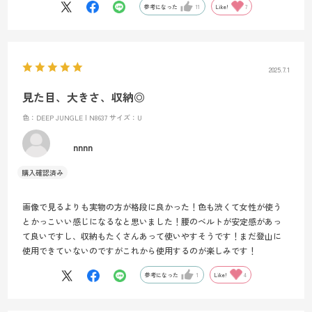
参考になった
11
Like!
7
2025.7.1
見た目、大きさ、収納◎
色：DEEP JUNGLE | N8637
サイズ：U
nnnn
画像で見るよりも実物の方が格段に良かった！色も渋くて女性が使う
とかっこいい感じになるなと思いました！腰のベルトが安定感があっ
て良いですし、収納もたくさんあって使いやすそうです！まだ登山に
使用できていないのですがこれから使用するのが楽しみです！
参考になった
1
Like!
4