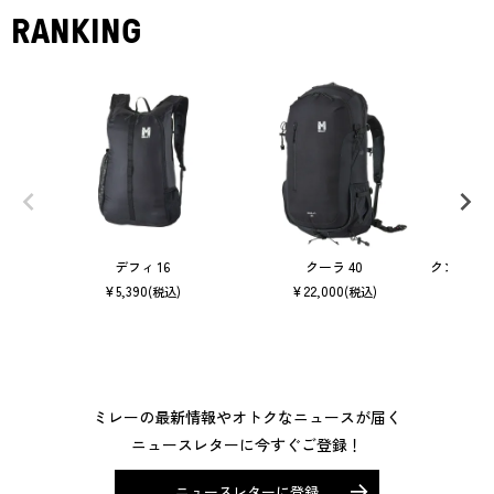
RANKING
デフィ 16
クーラ 40
クンブ マ
¥
5,390
¥
22,000
(税込)
(税込)
ミレーの最新情報やオトクなニュースが届く
ニュースレターに今すぐご登録！
ニュースレターに登録