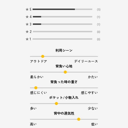
★
5
(5)
★
4
(1)
★
3
(1)
★
2
(0)
★
1
(0)
利用シーン
アウトドア
デイリーユース
背負い心地
柔らかい
かたい
背負った時の重さ
感じにくい
感じやすい
ポケット/小物入れ
多い
少ない
背中の通気性
高い
低い