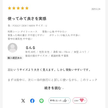
2025.6.24
使ってみて良さを実感
色：FOGGY DEW | N8014
サイズ：U
利用シーン
:デイリーユース
背負い心地
:ややかたい
背負った時の重さ
:やや感じやすい
ポケット/小物入れ
:やや多い
背中の通気性
:やや低い
るんる
年代:
40代
性別:
女性
身長:
166～170cm
体型:
ふつう
普段の服のサイズ:
M
都道府県:
千葉県
22というサイズより大きく見えます。しかし背負いやすいです。
まずは街中に、次に一泊の旅行にと試しに使いながら、このリュック
の特性を少しずつ掴みつつあるところです。アウトドアやスポーツ系
続きを読む
のアクティビティイベントや、日帰り登山で使えそうな感じかなぁ
と。他には、スーツケースは預けたうえで、長いフライトの機内持ち
込み用バックとして使えそうかなぁと思っています。スタイリッシュ
参考になった
1
Like!
4
で使いやすい、これからもっと旅支度が楽しくなりそうな期待が募る