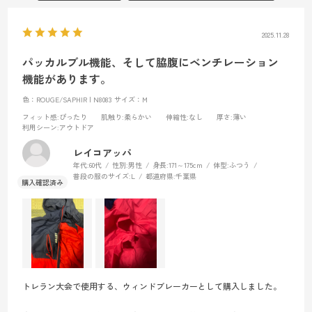
2025.11.28
パッカルブル機能、そして脇腹にベンチレーション
機能があります。
色：ROUGE/SAPHIR | N8083
サイズ：M
フィット感
:ぴったり
肌触り
:柔らかい
伸縮性
:なし
厚さ
:薄い
利用シーン
:アウトドア
レイコアッパ
年代:
60代
性別:
男性
身長:
171～175cm
体型:
ふつう
普段の服のサイズ:
L
都道府県:
千葉県
トレラン大会で使用する、ウィンドブレーカーとして購入しました。