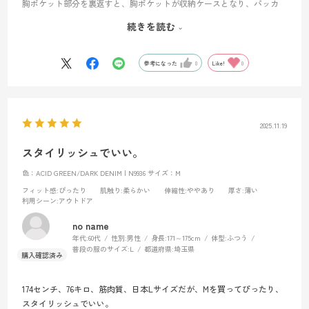
胸ポケット部分を裏返すと、胸ポケットが収納ケースとなり、パッカ
ブル機能があります。
続きを読む
脇腹にベンチレーション機能があるので、熱や湿気が内部に籠もらな
い工夫があります。
参考になった
0
Like!
0
2025.11.19
スタイリッシュでいい。
色：ACID GREEN/DARK DENIM | N9936
サイズ：M
フィット感
:ぴったり
肌触り
:柔らかい
伸縮性
:ややあり
厚さ
:薄い
利用シーン
:アウトドア
no name
年代:
60代
性別:
男性
身長:
171～175cm
体型:
ふつう
普段の服のサイズ:
L
都道府県:
埼玉県
174センチ、76キロ、筋肉質、日本Lサイズだが、Mを買ってぴったり、
スタイリッシュでいい。