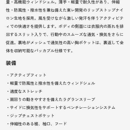
量・高機能ウィンドシェル。薄手・軽量で耐久性があり、伸縮
性・防風性・撥水性を兼ね備えた東レ開発のリップストップナイ
ロン生地を採用。風を受けながら激しい発汗を伴うアクティビテ
ィでの快適さを提供します。ボディの側面には衣服内の蒸れを排
出するスリット入りで、行動中のスムーズな通気・換気をさらに
促進。裏地がメッシュで通気性の高い胸ポケットは、裏返して全
体を収納可能なパッカブル仕様です。
装備
・アクティブフィット
・軽量で防風性と撥水性を備えたウィンドシェル
・適度なストレッチ
・肩回りの動きやすさを備えたラグランスリーブ
・サイドに換気性をサポートするベンチレーションシステム
・ジップチェストポケット
・伸縮性のある裾、袖口、フード