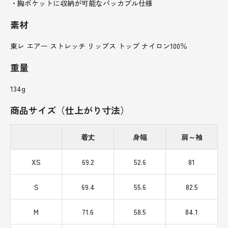
・胸ポケットに収納が可能なパッカブル仕様
素材
東レ エアー ストレッチ リップス トップ ナイロン100％
重量
134g
商品サイズ（仕上がり寸法）
着丈
身幅
肩～袖
XS
69.2
52.6
81
S
69.4
55.6
82.5
M
71.6
58.5
84.1