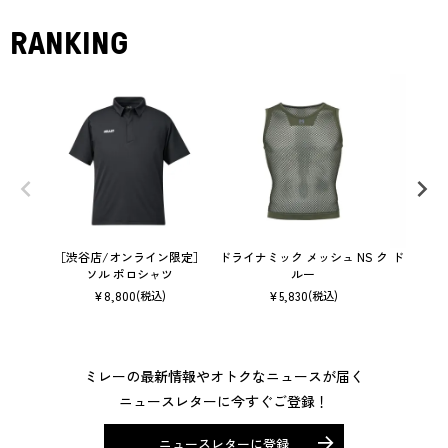
RANKING
［渋谷店/オンライン限定］
ドライナミック メッシュ NS ク
ドライナミッ
ソル ポロシャツ
ルー
¥
8,800
¥
5,830
(税込)
(税込)
ミレーの最新情報やオトクなニュースが届く
ニュースレターに今すぐご登録！
ニュースレターに登録