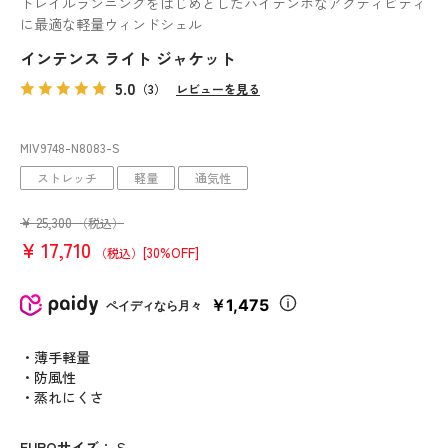
トレイルランニングをはじめとしたハイテンポなアクティビティ
に最適な軽量ウィンドシェル
インテンス ライト ジャケット
5.0
（3）
レビューを見る
MIV9748
-N8083
-S
ストレッチ
軽量
通気性
¥
25,300
（税込）
¥
17,710
[30%OFF]
（税込）
￥1,475
ペイディなら月々
・薄手軽量
・防風性
・蒸れにくさ
EUROサイズ
：
S