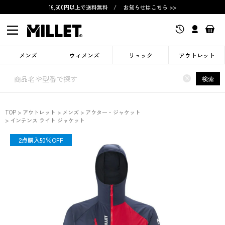
16,500円以上で送料無料
/
お知らせはこちら >>
メンズ
ウィメンズ
リュック
アウトレット
×
検索
TOP
アウトレット
メンズ
アウター・ジャケット
インテンス ライト ジャケット
OUTLET
2点購入50％OFF