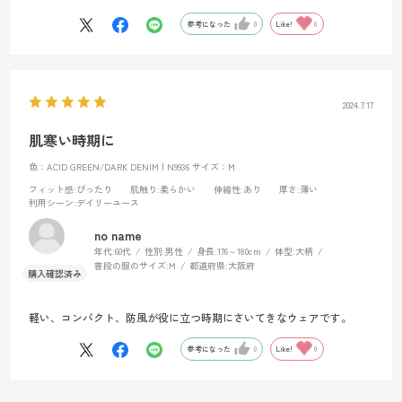
参考になった
0
Like!
0
2024.7.17
肌寒い時期に
色：ACID GREEN/DARK DENIM | N9936
サイズ：M
フィット感
:ぴったり
肌触り
:柔らかい
伸縮性
:あり
厚さ
:薄い
利用シーン
:デイリーユース
no name
年代:
60代
性別:
男性
身長:
176～180cm
体型:
大柄
普段の服のサイズ:
M
都道府県:
大阪府
軽い、コンパクト、防風が役に立つ時期にさいてきなウェアです。
参考になった
0
Like!
0