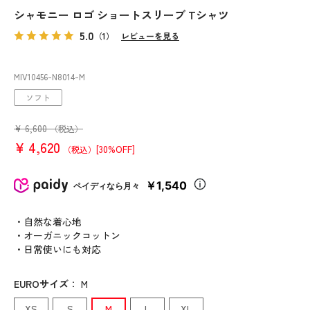
シャモニー ロゴ ショートスリーブ Tシャツ
5.0
（1）
レビューを見る
MIV10456
-N8014
-M
ソフト
¥
6,600
（税込）
¥
4,620
[30%OFF]
（税込）
￥1,540
ペイディなら月々
・自然な着心地
・オーガニックコットン
・日常使いにも対応
EUROサイズ
：
M
XS
S
M
L
XL