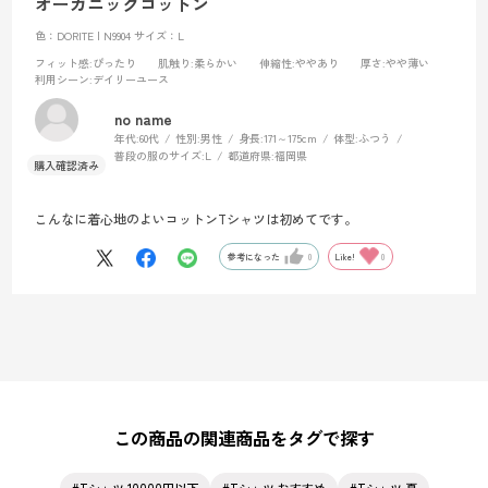
オーガニックコットン
色：DORITE | N9904
サイズ：L
フィット感
:ぴったり
肌触り
:柔らかい
伸縮性
:ややあり
厚さ
:やや薄い
利用シーン
:デイリーユース
no name
年代:
60代
性別:
男性
身長:
171～175cm
体型:
ふつう
普段の服のサイズ:
L
都道府県:
福岡県
こんなに着心地のよいコットンTシャツは初めてです。
参考になった
0
Like!
0
この商品の関連商品をタグで探す
Tシャツ 10000円以下
Tシャツ おすすめ
Tシャツ 夏