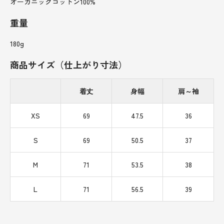
オーガニックコットン100%
重量
180g
商品サイズ（仕上がり寸法）
着丈
身幅
肩～袖
XS
69
47.5
36
S
69
50.5
37
M
71
53.5
38
L
71
56.5
39