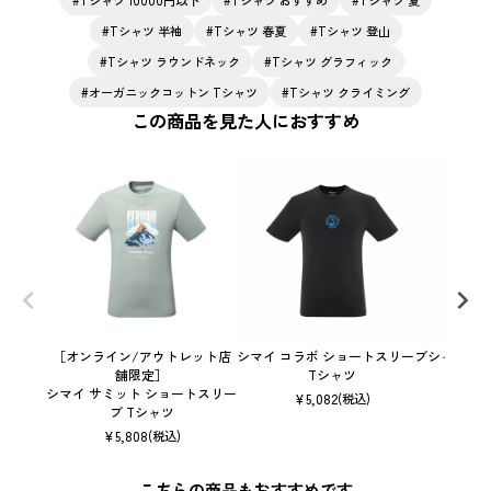
Tシャツ 半袖
Tシャツ 春夏
Tシャツ 登山
Tシャツ ラウンドネック
Tシャツ グラフィック
オーガニックコットン Tシャツ
Tシャツ クライミング
この商品を見た人におすすめ
［オンライン/アウトレット店
シマイ コラボ ショートスリーブ
シャモニー
舗限定］
Tシャツ
シマイ サミット ショートスリー
¥
5,082
(税込)
ブ Tシャツ
¥
5,808
(税込)
こちらの商品もおすすめです