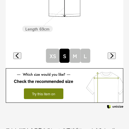
Length
69cm
XS
S
M
L
Check the recommended size
Try this item on