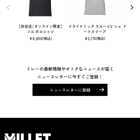
［渋谷店/オンライン限定］
ドライナミック スルー II V ショ
ドライナミ
ソル ポロシャツ
ートスリーブ
¥
8,800
¥
5,170
(税込)
(税込)
ミレーの最新情報やオトクなニュースが届く
ニュースレターに今すぐご登録！
ニュースレターに登録