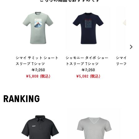
シマイ サミット ショート
シャモニー タイポ ショー
シマイ コラボ
スリーブ Tシャツ
トスリーブ Tシャツ
リーブ Tシャ
¥
7,260
¥
7,260
¥
7,
¥
5,808
¥
5,082
¥
5,082
RANKING