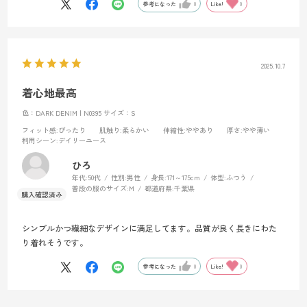
参考になった
0
Like!
0
2025.10.7
着心地最高
色：DARK DENIM | N0395
サイズ：S
フィット感
:ぴったり
肌触り
:柔らかい
伸縮性
:ややあり
厚さ
:やや薄い
利用シーン
:デイリーユース
ひろ
年代:
50代
性別:
男性
身長:
171～175cm
体型:
ふつう
普段の服のサイズ:
M
都道府県:
千葉県
シンプルかつ繊細なデザインに満足してます。品質が良く長きにわた
り着れそうです。
参考になった
0
Like!
0