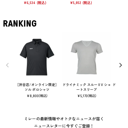
¥
6,534
¥
5,852
¥
5,940
RANKING
［渋谷店/オンライン限定］
ドライナミック スルー II V ショ
ドライナミ
ソル ポロシャツ
ートスリーブ
¥
8,800
¥
5,170
(税込)
(税込)
ミレーの最新情報やオトクなニュースが届く
ニュースレターに今すぐご登録！