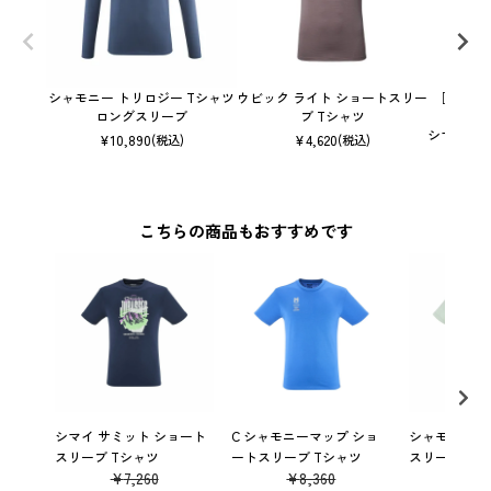
シャモニー トリロジー Tシャツ
ウビック ライト ショートスリー
［オンラ
ロングスリーブ
ブ Tシャツ
シマイ サ
¥
10,890
¥
4,620
(税込)
(税込)
こちらの商品もおすすめです
シマイ サミット ショート
C シャモニーマップ ショ
シャモニー ロ
スリーブ Tシャツ
ートスリーブ Tシャツ
スリーブ Tシ
¥
7,260
¥
8,360
¥
6,