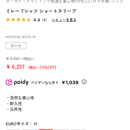
オーガニックコットンで快適な着心地のMILLETロゴ半袖Tシャツ
ミレー Tシャツ ショートスリーブ
4.4
（5）
レビューを見る
MIV10140
-N3170
-M
耐久性
¥
6,930
（税込）
¥
6,237
[10%OFF]
（税込）
￥1,039
ペイディなら月々
・自然な着心地
・耐久性
・汎用性
EUROサイズ
：
M