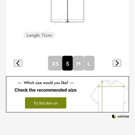
Length
71cm
XS
S
M
L
Check the recommended size
Try this item on