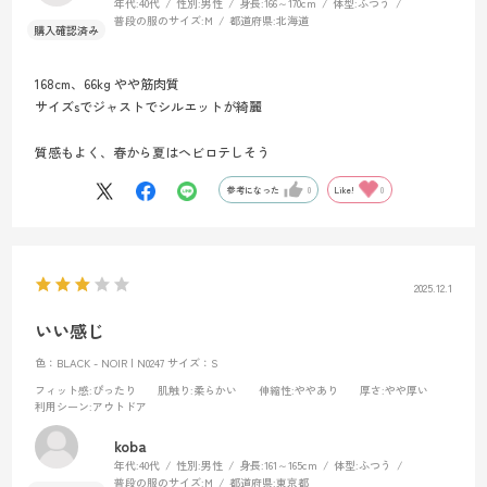
年代:
40代
性別:
男性
身長:
166～170cm
体型:
ふつう
普段の服のサイズ:
M
都道府県:
北海道
168cm、66kg やや筋肉質
サイズsでジャストでシルエットが綺麗
質感もよく、春から夏はヘビロテしそう
参考になった
0
Like!
0
2025.12.1
いい感じ
色：BLACK - NOIR | N0247
サイズ：S
フィット感
:ぴったり
肌触り
:柔らかい
伸縮性
:ややあり
厚さ
:やや厚い
利用シーン
:アウトドア
koba
年代:
40代
性別:
男性
身長:
161～165cm
体型:
ふつう
普段の服のサイズ:
M
都道府県:
東京都