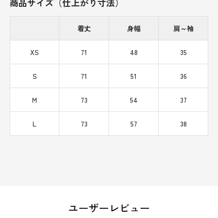
商品サイズ（仕上がり寸法）
着丈
身幅
肩～袖
XS
71
48
35
S
71
51
36
M
73
54
37
L
73
57
38
ユーザーレビュー