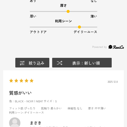
あり
なし
厚さ
厚い
薄い
利用シーン
アウトドア
デイリーユース
絞り込み
表示：新しい順
2025.12.8
質感がいい
色：BLACK - NOIR | N0247
サイズ：S
フィット感
:ぴったり
肌触り
:柔らかい
伸縮性
:なし
厚さ
:やや薄い
利用シーン
:デイリーユース
まさき