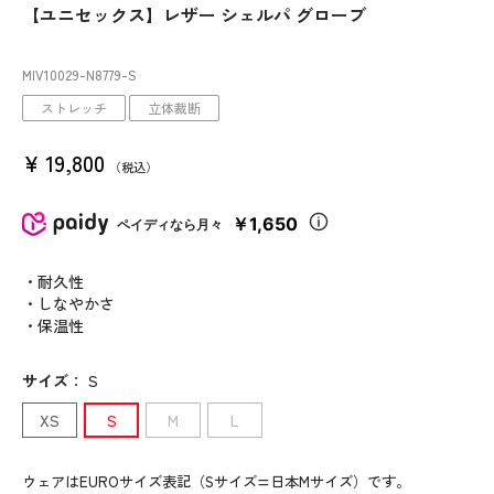
【ユニセックス】レザー シェルパ グローブ
MIV10029
-N8779
-S
ストレッチ
立体裁断
¥
19,800
税込
￥1,650
ペイディなら月々
・耐久性
・しなやかさ
・保温性
サイズ
：
S
XS
S
M
L
ウェアはEUROサイズ表記（Sサイズ=日本Mサイズ）です。