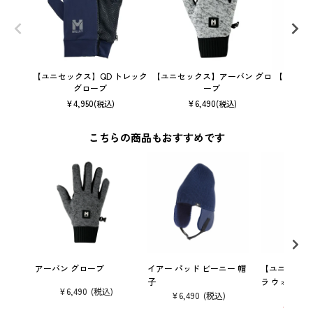
【ユニセックス】QD トレック
【ユニセックス】アーバン グロ
【ユニセ
グローブ
ーブ
ヤー 
¥
4,950
¥
6,490
(税込)
(税込)
こちらの商品もおすすめです
アーバン グローブ
イアー パッド ビーニー 帽
【ユニセック
子
ラ ウォーム ス
¥
6,490
¥
14
パンツ
¥
6,490
¥
10,01