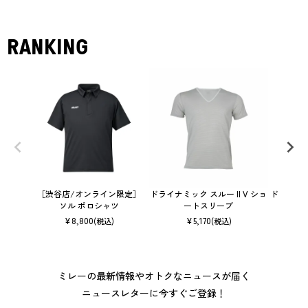
RANKING
［渋谷店/オンライン限定］
ドライナミック スルー II V ショ
ドライナミ
ソル ポロシャツ
ートスリーブ
¥
8,800
¥
5,170
(税込)
(税込)
ミレーの最新情報やオトクなニュースが届く
ニュースレターに今すぐご登録！