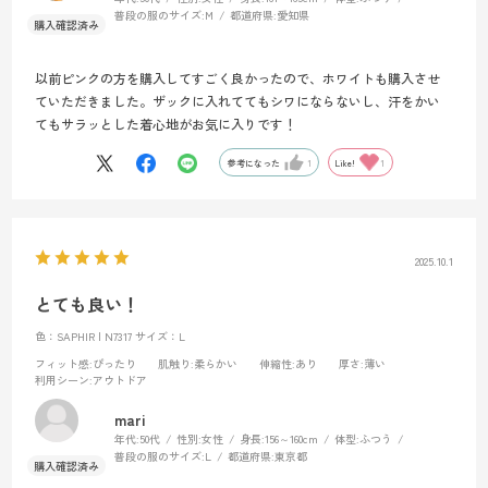
普段の服のサイズ:
M
都道府県:
愛知県
以前ピンクの方を購入してすごく良かったので、ホワイトも購入させ
ていただきました。ザックに入れててもシワにならないし、汗をかい
てもサラッとした着心地がお気に入りです！
参考になった
1
Like!
1
2025.10.1
とても良い！
色：SAPHIR | N7317
サイズ：L
フィット感
:ぴったり
肌触り
:柔らかい
伸縮性
:あり
厚さ
:薄い
利用シーン
:アウトドア
mari
年代:
50代
性別:
女性
身長:
156～160cm
体型:
ふつう
普段の服のサイズ:
L
都道府県:
東京都