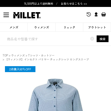
16,500円以上で送料無料
/
お知らせはこちら >>
メンズ
ウィメンズ
リュック
アウトレット
×
検索
TOP
ウィメンズ
Tシャツ・カットソー
【ウィメンズ】インセクト バリヤー チェックシャツ ロングスリーブ
SALE
2点購入50％OFF