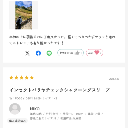
半袖の上に羽織るのに丁度良かった。軽くてベタつかずサラッと着れ
てストレッチも有り難かったです！
参考になった
1
Like!
0
2025.7.20
インセクトバリヤチェックシャツロングスリーブ
色：FOGGY DEW | N8014
サイズ：XS
MIKO
年代:
60代
性別:
女性
身長:
146～150cm
体型:
小柄
普段の服のサイズ:
M
都道府県:
兵庫県