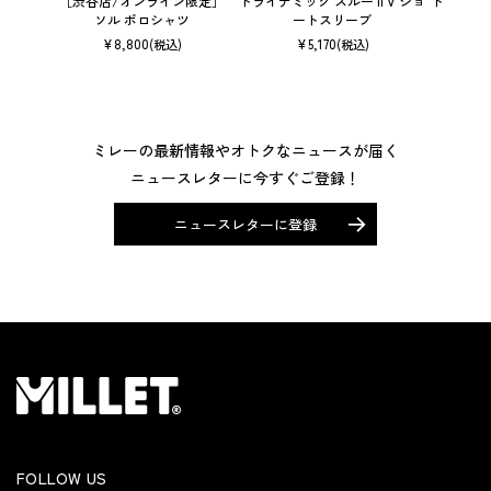
［渋谷店/オンライン限定］
ドライナミック スルー II V ショ
ドライナミ
ソル ポロシャツ
ートスリーブ
¥
8,800
¥
5,170
(税込)
(税込)
ミレーの最新情報やオトクなニュースが届く
ニュースレターに今すぐご登録！
ニュースレターに登録
FOLLOW US