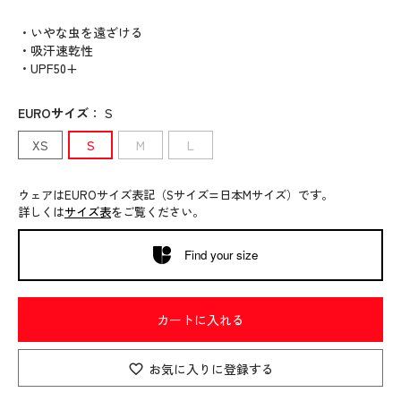
・いやな虫を遠ざける
・吸汗速乾性
・UPF50+
EUROサイズ
：
S
XS
S
M
L
ウェアはEUROサイズ表記（Sサイズ=日本Mサイズ）です。
詳しくは
サイズ表
をご覧ください。
Find your size
カートに入れる
お気に入りに登録する