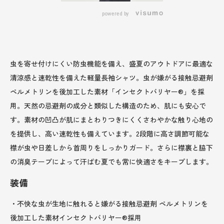
powered by
虫を寄せ付けにくい防虫機能を備え、盛夏のアウトドアに最適な
清涼感と速乾性を備えた軽量長袖シャツ。虫が嫌がる接触忌避剤
ペルメトリンを後加工した素材「インセクトバリヤー®」を採
用。天然の忌避剤の成分と類似した構造のため、肌にも安心で
す。素材の凹凸が肌にまとわりつきにくくさわやかな触り心地の
を提供し、高い速乾性も備えています。2段階に高さ調節可能な
襟が虫や日差しから首周りをしっかりガード。さらに襟裏と脇下
の消臭テープによって汗ばむ夏でも常に快適さをキープします。
装備
・不快な虫が生地に触れると嫌がる接触忌避剤 ペルメトリンを
後加工した素材インセクトバリヤー®採用