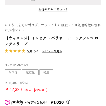
女性モデル：170cm /S
いやな虫を寄せ付けず、サラッとした肌触りと通気速乾性に優れ
た長袖シャツ
【ウィメンズ】インセクト バリヤー チェックシャツ ロ
ングスリーブ
5.0
（4）
レビューを見る
MIV03221
-N7317
-S
耐久性
速乾性
軽量
¥
15,400
（税込）
¥
12,320
[20%OFF]
（税込）
￥1,026
ペイディなら月々