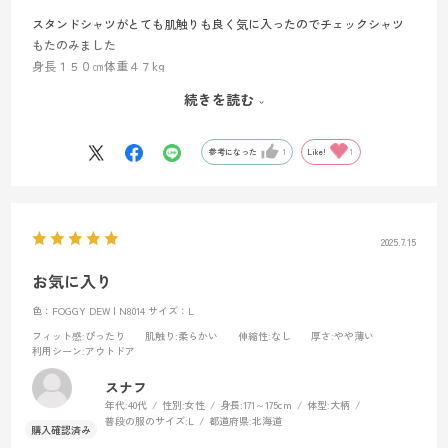
スタンドシャツがとても肌触りも良く気に入ったのでチェックシャツ
もたのみました
身長１５０㎝体重４７kg
XS注文しました
続きを読む
スタンドシャツより若干小さく感じるのでSサイズでも良かった感じが
します
着心地はとても良いと思うのでハイキング低山登山楽しもうと思いま
参考になった
1
Like!
1
す
2025.7.15
お気に入り
色：FOGGY DEW | N8014
サイズ：L
フィット感
:ぴったり
肌触り
:柔らかい
伸縮性
:なし
厚さ
:やや薄い
利用シーン
:アウトドア
スナフ
年代:
40代
性別:
女性
身長:
171～175cm
体型:
大柄
普段の服のサイズ:
L
都道府県:
北海道