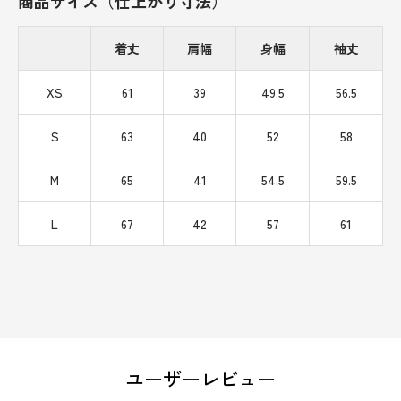
商品サイズ（仕上がり寸法）
着丈
肩幅
身幅
袖丈
XS
61
39
49.5
56.5
S
63
40
52
58
M
65
41
54.5
59.5
L
67
42
57
61
ユーザーレビュー