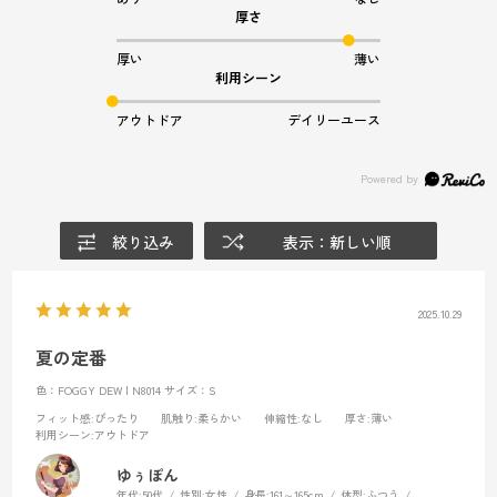
厚さ
厚い
薄い
利用シーン
アウトドア
デイリーユース
絞り込み
表示：新しい順
2025.10.29
夏の定番
色：FOGGY DEW | N8014
サイズ：S
フィット感
:ぴったり
肌触り
:柔らかい
伸縮性
:なし
厚さ
:薄い
利用シーン
:アウトドア
ゆぅぽん
年代:
50代
性別:
女性
身長:
161～165cm
体型:
ふつう