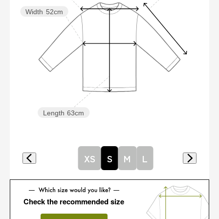
Width
52cm
Length
63cm
XS
S
M
L
Check the recommended size