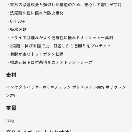
・天然の忌避成分と類似した構造のため、安心して着用が可能
・洗濯耐久性に優れた防虫素材
・UPF50+
・吸水速乾
・ドライで肌離れがよく通気性に優れるミニサッカー素材
・2段階に伸びる襟で虫、日差しから首回りをプロテクト
・着脱が楽なドットボタン仕様
・襟裏と脇下に抗菌消臭のデオドラントテープ
素材
インセクトバリヤー®ミニチェック ポリエステル98% ポリウレタ
ン2%
重量
166g