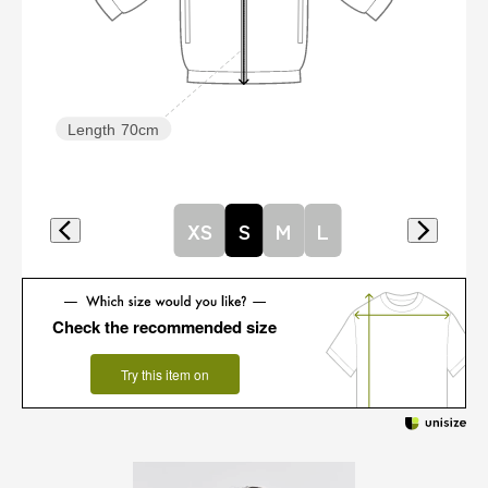
Length
70cm
XS
S
M
L
Check the recommended size
Try this item on