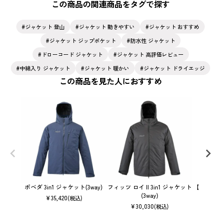
この商品の関連商品をタグで探す
ジャケット 登山
ジャケット 動きやすい
ジャケット おすすめ
ジャケット ジップポケット
防水性 ジャケット
ドローコード ジャケット
ジャケット 高評価レビュー
中綿入り ジャケット
ジャケット 暖かい
ジャケット ドライエッジ
この商品を見た人におすすめ
ポベダ 3in1 ジャケット(3way)
フィッツ ロイ II 3in1 ジャケット
【ウィメン
(3way)
¥
35,420
(税込)
¥
30,030
(税込)