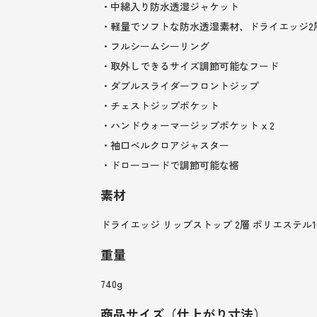
・中綿入り防水透湿ジャケット
・軽量でソフトな防水透湿素材、ドライエッジ2層 (15,
・フルシームシーリング
・取外しできるサイズ調節可能なフード
・ダブルスライダーフロントジップ
・チェストジップポケット
・ハンドウォーマージップポケット x 2
・袖口ベルクロアジャスター
・ドローコードで調節可能な裾
素材
ドライエッジ リップストップ 2層 ポリエステル100％ 
重量
740g
商品サイズ（仕上がり寸法）