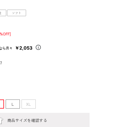
性
ソフト
0%OFF]
￥2,053
なら月々
7
L
XL
商品サイズを確認する