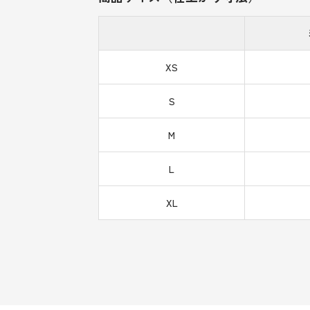
XS
S
M
L
XL