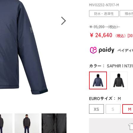
MIV02232
-N7317
-M
防水・透湿性
撥水
¥
35,200
（税込）
¥
24,640
[3
（税込）
ペイディ
カラー
：
SAPHIR | N731
EUROサイズ
：
M
XS
S
M