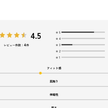
4.5
★
5
★
4
4
★
3
レビュー件数：
件
★
2
★
1
フィット感
肌触り
伸縮性
厚さ