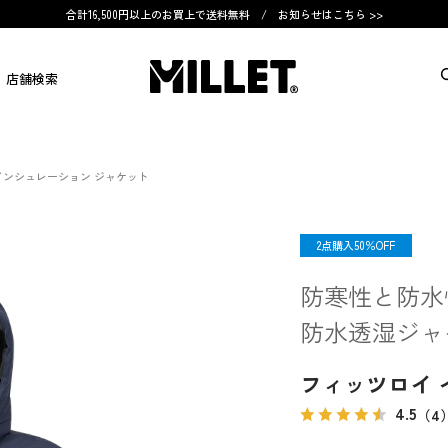
合計16,500円以上のお買上で送料無料 /
お知らせはこちら >>
店舗検索
インシュレーション ジャケット
OUTLET
2点購入50％OFF
防寒性と防水
防水透湿ジャ
フィッツロイ 
4.5
（4