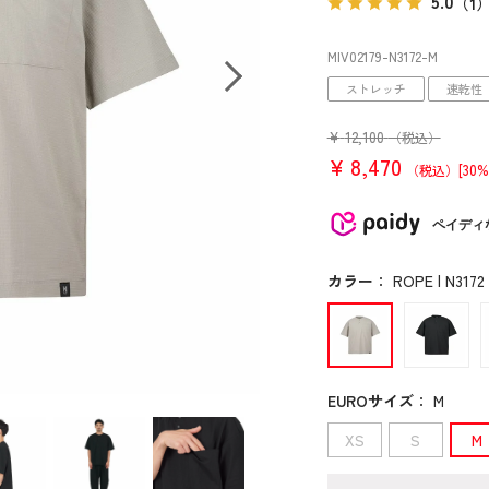
5.0
（1
MIV02179
-N3172
-M
ストレッチ
速乾性
¥
12,100
（税込）
¥
8,470
[30%
（税込）
ペイディ
カラー
：
ROPE | N3172
EUROサイズ
：
M
XS
S
M