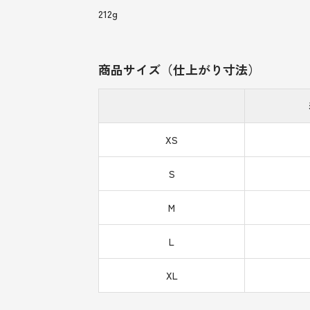
212g
商品サイズ（仕上がり寸法）
XS
S
M
L
XL