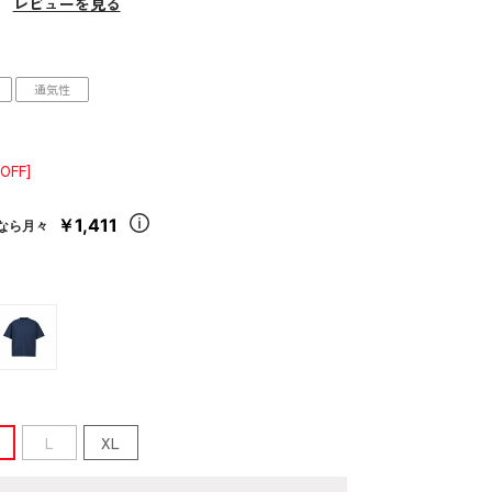
）
レビューを見る
通気性
OFF]
￥1,411
なら月々
L
XL