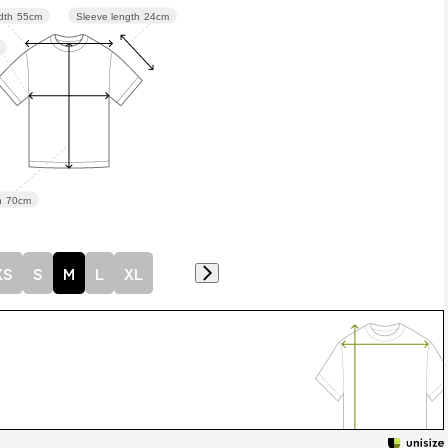
Sleeve length
24cm
dth
55cm
h
70cm
XS
S
M
L
XL