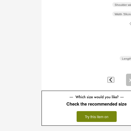
Shoulder wi
Width
59cm
Lengt
Check the recommended size
Try this item on