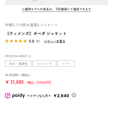
※着用モデルの身長は、下記動画にて確認できます
中綿入りの防水透湿2Lジャケット
【ウィメンズ】ポベダ ジャケット
5.0
（1）
レビューを見る
MIV02136
-N8637
-S
防水・透湿性
ストレッチ
ソフト
¥
35,200
（税込）
¥
31,680
[10%OFF]
（税込）
￥2,640
ペイディなら月々