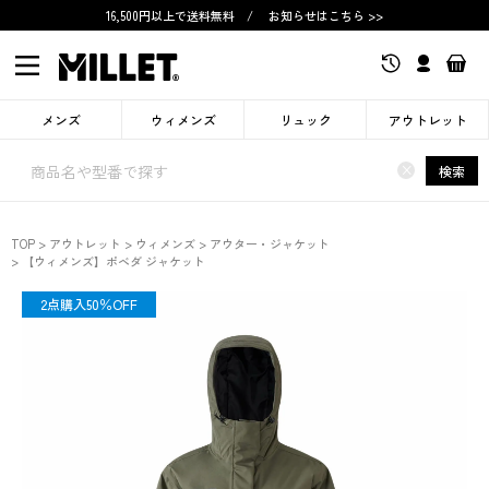
16,500円以上で送料無料
/
お知らせはこちら >>
メンズ
ウィメンズ
リュック
アウトレット
×
検索
TOP
アウトレット
ウィメンズ
アウター・ジャケット
【ウィメンズ】ポベダ ジャケット
OUTLET
2点購入50％OFF