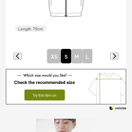
Length
70cm
XS
S
M
L
Check the recommended size
Try this item on