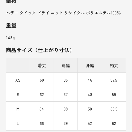
素材
ヘザー クイック ドライ ニット リサイクル ポリエステル100％
重量
148g
商品サイズ（仕上がり寸法）
着丈
肩幅
身幅
袖丈
XS
60
36
46
57.5
S
62
37
48
59
M
64
38
50
60.5
L
66
39
52
62