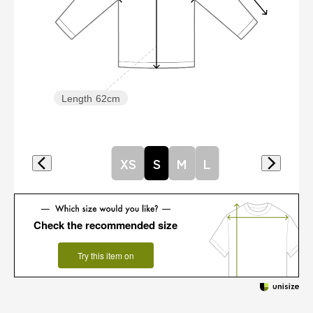
Length
62cm
XS
S
M
L
Check the recommended size
Try this item on