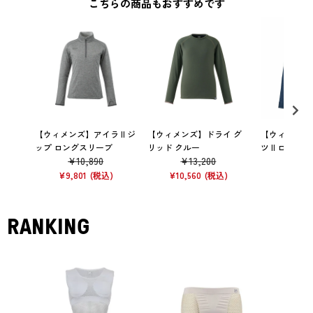
こちらの商品もおすすめです
【ウィメンズ】アイラ II ジ
【ウィメンズ】ドライ グ
【ウィメンズ
ップ ロングスリーブ
リッド クルー
ツ II ロング
¥
10,890
¥
13,200
¥
11
¥
9,801
¥
10,560
¥
8,393
RANKING