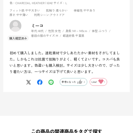
色：CHARCOAL HEATHER | 6342
サイズ：L
フィット感
:やや大きい
肌触り
:柔らかい
伸縮性
:ややあり
厚さ
:やや薄い
利用シーン
:アウトドア
ミーコ
年代:
40代
性別:
女性
身長:
141～145cm
体型:
ふつう
普段の服のサイズ:
M
都道府県:
千葉県
初めて購入しました。速乾素材で少しあたたかい素材をさがしてまし
た。しかもこれは抗菌で肌触りがよく、軽くてよいです。コスパも良
いと思います。色違いも購入検討。サイズは少し大きいので、ぴった
り着たい方は、一つサイズは下げて良いと思います。
参考になった
4
Like!
1
この商品の関連商品をタグで探す