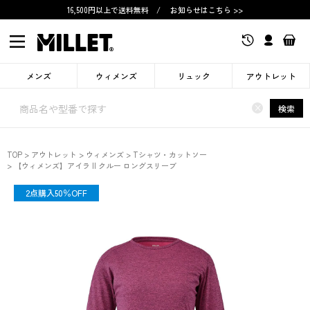
16,500円以上で送料無料
/
お知らせはこちら >>
メンズ
ウィメンズ
リュック
アウトレット
×
検索
TOP
アウトレット
ウィメンズ
Tシャツ・カットソー
【ウィメンズ】アイラ II クルー ロングスリーブ
OUTLET
2点購入50％OFF