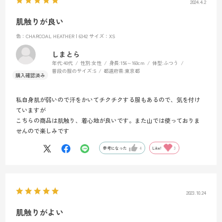
2024.4.2
肌触りが良い
色：CHARCOAL HEATHER | 6342
サイズ：XS
しまとら
年代:
40代
性別:
女性
身長:
156～160cm
体型:
ふつう
普段の服のサイズ:
S
都道府県:
東京都
私自身肌が弱いので汗をかいてチクチクする服もあるので、気を付け
ていますが
こちらの商品は肌触り、着心地が良いです。また山では使っておりま
せんので楽しみです
参考になった
4
Like!
3
2023.10.24
肌触りがよい