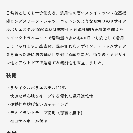
日常着としても十分使える、汎用性の高いスタイリッシュな高機
能ロングスリーブ・シャツ。コットンのような肌触りのリサイク
ルポリエステル100%素材は速乾性と対紫外線防止機能を備えた
クイックドライニットで活動量の多い冬の1日でも安心して着用
していられます。杢素材、洗練されたデザイン、リュックサック
を背負った際に肩の縫い目を避ける裁断など、街で映えるデザイ
ン性とアウトドアで活躍する機能性を両立しました。
装備
・リサイクルポリエステル100％
・快適な着心地をキープする優れた吸汗速乾性
・運動性を妨げないカッティング
・デオドラントテープ使用（襟裏と脇下)
・袖口サムホール付き