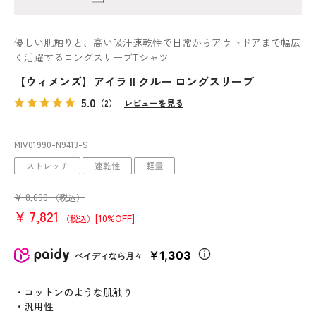
優しい肌触りと、高い吸汗速乾性で日常からアウトドアまで幅広
く活躍するロングスリーブTシャツ
【ウィメンズ】アイラ II クルー ロングスリーブ
5.0
（2）
レビューを見る
MIV01990
-N9413
-S
ストレッチ
速乾性
軽量
¥
8,690
（税込）
¥
7,821
[10%OFF]
（税込）
￥1,303
ペイディなら月々
・コットンのような肌触り
・汎用性