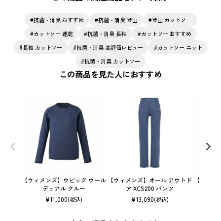
抗菌・消臭 おすすめ
抗菌・消臭 登山
登山 カットソー
カットソー 速乾
抗菌・消臭 長袖
カットソー おすすめ
長袖 カットソー
抗菌・消臭 高評価レビュー
カットソー ニット
抗菌・消臭 カットソー
この商品を見た人におすすめ
【ウィメンズ】ウビック ウール
【ウィメンズ】オール アウトド
【ウィメ
デュアル クルー
ア XCS200 パンツ
クル
¥
11,000
¥
13,090
(税込)
(税込)