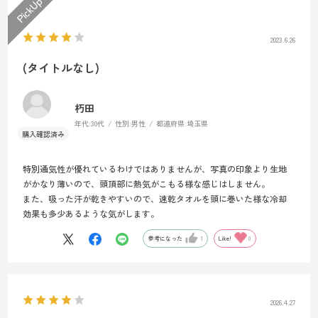
2023.6.26
(タイトルなし)
朽田
年代:
30代
性別:
男性
都道府県:
埼玉県
特別通気性が優れているわけではありませんが、写真の印象より生地
がかなり薄いので、頭頂部に熱気がこもる様な感じはしません。
また、吸った汗が乾きやすいので、速乾タオルを頭に巻いた様な冷却
効果も多少あるような気がします。
参考になった
1
Like!
0
2026.4.27