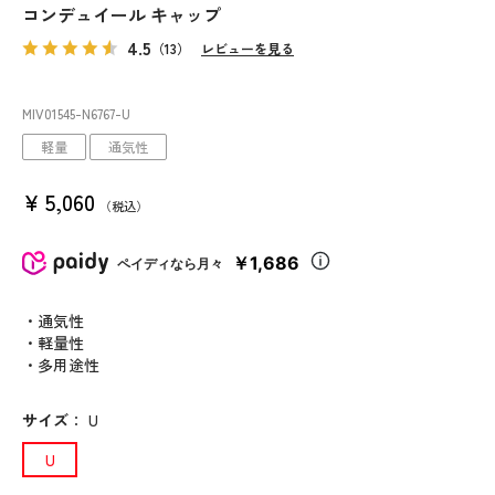
コンデュイール キャップ
4.5
（13）
レビューを見る
MIV01545
-N6767
-U
軽量
通気性
¥
5,060
税込
￥1,686
ペイディなら月々
・通気性
・軽量性
・多用途性
サイズ
：
U
U