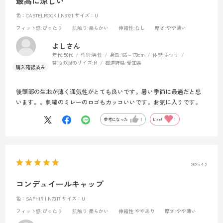
最高に涼しい
色：CASTELROCK | N3721
サイズ：U
フィット感
:ぴったり
肌触り
:柔らかい
伸縮性
:なし
厚さ
:やや薄い
よしさん
年代:
50代
性別:
男性
身長:
166～170cm
体型:
ふつう
普段の服のサイズ:
M
都道府県:
愛知県
後頭部の生地が薄く通気性がとても良いです。暑い季節に最適だと思
います。。刺繍のミレーのロゴもカッコいいです。お気に入りです。
参考になった
1
Like!
1
2025.4.2
コンデュイールキャップ
色：SAPHIR | N7317
サイズ：U
フィット感
:ぴったり
肌触り
:柔らかい
伸縮性
:ややあり
厚さ
:やや薄い