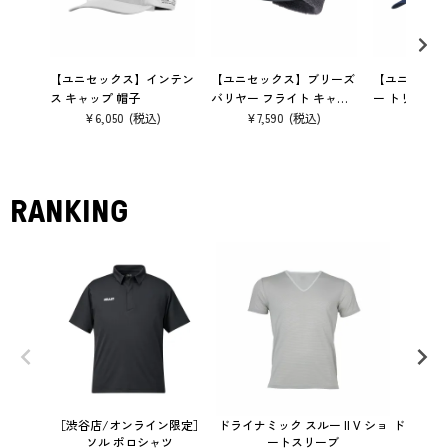
【ユニセックス】インテン
【ユニセックス】ブリーズ
【ユニセック
ス キャップ 帽子
バリヤー フライト キャッ
ー トリロジー
プ 帽子
子
¥
6,050
¥
7,590
¥
6,600
RANKING
［渋谷店/オンライン限定］
ドライナミック スルー II V ショ
ドライナミ
ソル ポロシャツ
ートスリーブ