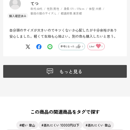
てつ
年代:
60代
性別:
男性
身長:
171～175cm
体型:
大柄
普段の服のサイズ:
L
都道府県:
東京都
自分頭のサイズが大きいのでキツくないか心配したが十分余裕があり
安心しました。軽くて生地も心地よい。別の色も購入したいと思う。
参考になった
0
Like!
0
もっと見る
この商品の関連商品をタグで探す
軽い 登山
蒸れにくい 10000円以下
蒸れにくい 登山