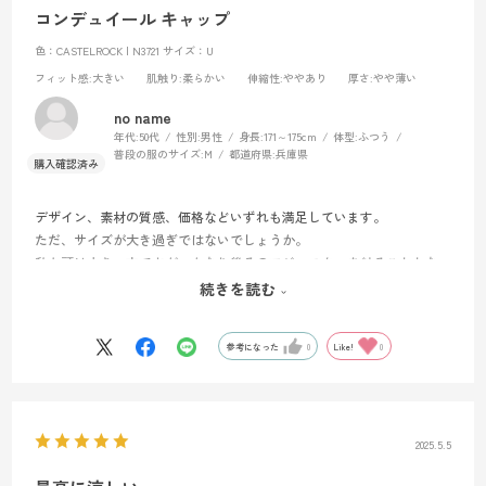
コンデュイール キャップ
色：CASTELROCK | N3721
サイズ：U
フィット感
:大きい
肌触り
:柔らかい
伸縮性
:ややあり
厚さ
:やや薄い
no name
年代:
50代
性別:
男性
身長:
171～175cm
体型:
ふつう
普段の服のサイズ:
M
都道府県:
兵庫県
デザイン、素材の質感、価格などいずれも満足しています。
ただ、サイズが大き過ぎではないでしょうか。
私も頭は大きい方ですが、かなり後ろのアジャスターを絞ることとな
り、また、このアジャスターがマジックテープなので接着面が小さく
続きを読む
若干心許ない感じがします。
参考になった
0
Like!
0
2025.5.5