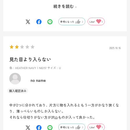
プクリームなどはまだ入りそうです。一方、イヤホンケースなど小さ
続きを読む
いものを奥にしまうと取り出しづらさもあります。また、リュックへ
の固定具合によっては揺れが気になりましたので、装着時の相性は事
前に確認された方がより良いです。
参考になった
2
Like!
0
2025.10.16
見た目より入らない
色：HEATHER NAVY | N6357
サイズ：U
no name
中が2つに分かれており、片方に物を入れるともう一方がかなり狭くな
り、薄っぺらいものしか入らない。
それなら仕切りがない方が沢山ものが入って良かった。
参考になった
3
Like!
0