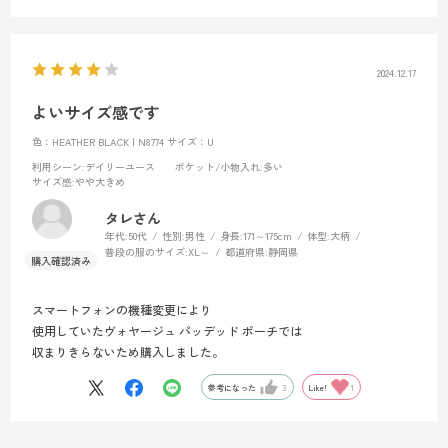
財布､コインケース等も収納できた。
サースフェーNX SDは日常使いしてますが、両方あると日常でもアウト
ドアでも使い方は無限。
買って満足。もっと早く購入していたらと思える程です。
2024.12.17
よいサイズ感です
色：HEATHER BLACK | N8774
サイズ：U
利用シーン
:デイリーユース
ポケット/小物入れ
:多い
サイズ感
:やや大きめ
タレさん
年代:
50代
性別:
男性
身長:
171～175cm
体型:
大柄
普段の服のサイズ:
XL～
都道府県:
静岡県
スマートフォンの機種変更により
使用していたヴォヤージュ パッデッド ポーチでは
収まりきらないため購入しました。
参考になった
3
Like!
1