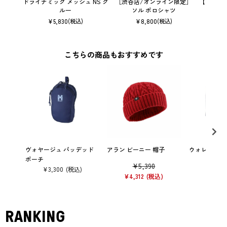
ドライナミック メッシュ NS ク
［渋谷店/オンライン限定］
【ウィメ
ルー
ソル ポロシャツ
メッ
¥
5,830
¥
8,800
(税込)
(税込)
こちらの商品もおすすめです
ヴォヤージュ パッデッド
アラン ビーニー 帽子
ウォレット
ポーチ
¥
5,390
¥
3,300
¥
3,300
¥
4,312
RANKING