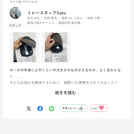
サイズ感
:やや小さめ
ミレースタッフSaku
年代:
20代
性別:
男性
身長:
166～170cm
体型:
小柄
普段の服のサイズ:
S
都道府県:
東京都
ポーチの中身にどのくらいの大きさのものが入るのか、よく分からな
い、、、
そんなお悩みを解消するために、実際にMy携帯を入れてみました！
続きを読む
●My携帯のサイズ（iphone SE 第二世代）
メーカー公称：サイズ：幅67.3mm、高さ138.4mm、厚さ7.3mm
実寸：ケース込みで縦15cm×横7cm
参考になった
9
Like!
1
添付画像通り、かなりの余裕を持って入れることができました！
より小さなサイズのスマホなどをお手持ちの方は、「MIS0660」の商品
をご覧くださいませ♪