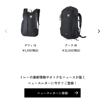
デフィ 16
クーラ 40
サー
¥
5,390
¥
22,000
(税込)
(税込)
ミレーの最新情報やオトクなニュースが届く
ニュースレターに今すぐご登録！
ニュースレターに登録