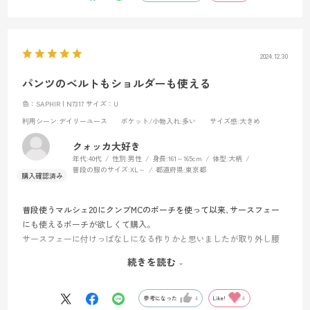
2024.12.30
パンツのベルトもショルダーも使える
色：SAPHIR | N7317
サイズ：U
利用シーン
:デイリーユース
ポケット/小物入れ
:多い
サイズ感
:大きめ
クォッカ大好き
年代:
40代
性別:
男性
身長:
161～165cm
体型:
大柄
普段の服のサイズ:
XL～
都道府県:
東京都
普段使うマルシェ20にクンブMCのポーチを使って以来､サースフェー
にも使えるポーチが欲しくて購入。
サースフェーに付けっぱなしになる作りかと思いましたが取り外し腰
ベルト､ショルダーどちらも使える。
続きを読む
ザック下ろしてパンツのベルトにも通る事､スマホ以外にペン､クラフ
トナイフも入れて使える､そして濡れない。
サースフェーNX SDにいつも着けている鍵も中のフックに移動できる。
参考になった
4
Like!
4